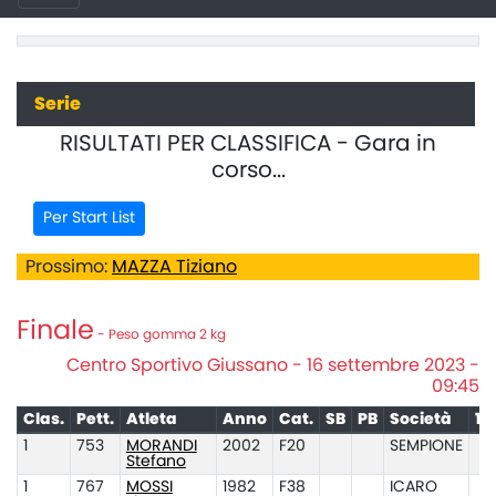
Serie
RISULTATI PER CLASSIFICA - Gara in
corso...
Per Start List
Prossimo:
MAZZA Tiziano
Finale
- Peso gomma 2 kg
Centro Sportivo Giussano - 16 settembre 2023 -
09:45
Clas.
Pett.
Atleta
Anno
Cat.
SB
PB
Società
1°
1
753
MORANDI
2002
F20
SEMPIONE
Stefano
1
767
MOSSI
1982
F38
ICARO