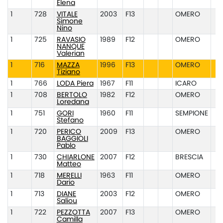
Elena
1
728
VITALE
2003
F13
OMERO
Simone
Nino
1
725
RAVASIO
1989
F12
OMERO
NANQUE
Valerian
1
716
MAZZA
1996
F13
OMERO
Tiziano
1
766
LODA Piera
1967
F11
ICARO
1
708
BERTOLO
1982
F12
OMERO
Loredana
1
751
GORI
1960
F11
SEMPIONE
Stefano
1
720
PERICO
2009
F13
OMERO
BAGGIOLI
Pablo
1
730
CHIARLONE
2007
F12
BRESCIA
Matteo
1
718
MERELLI
1963
F11
OMERO
Dario
1
713
DIANE
2003
F12
OMERO
Saliou
1
722
PEZZOTTA
2007
F13
OMERO
Camilla