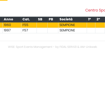
Centro Spo
Anno
Cat.
SB
PB
Società
1°
2°
1960
F55
SEMPIONE
1997
F57
SEMPIONE
WISE: Sport Events Management - by FIDAL SERVIZI & AM-Linkweb