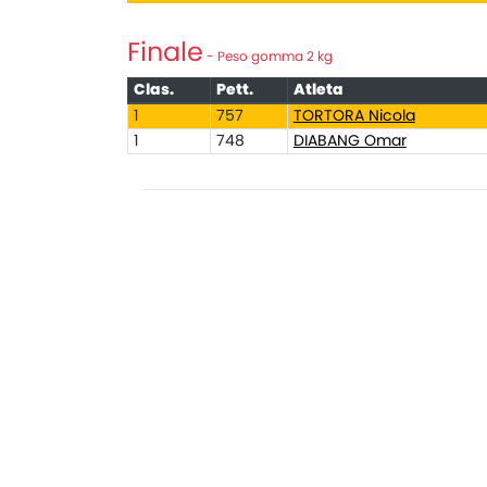
Finale
- Peso gomma 2 kg
Clas.
Pett.
Atleta
1
757
TORTORA Nicola
1
748
DIABANG Omar