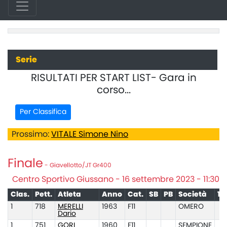
Serie
RISULTATI PER START LIST- Gara in
corso...
Per Classifica
Prossimo:
VITALE Simone Nino
Finale
- Giavellotto/JT Gr400
Centro Sportivo Giussano - 16 settembre 2023 - 11:30
Clas.
Pett.
Atleta
Anno
Cat.
SB
PB
Società
1°
1
718
MERELLI
1963
F11
OMERO
Dario
1
751
GORI
1960
F11
SEMPIONE