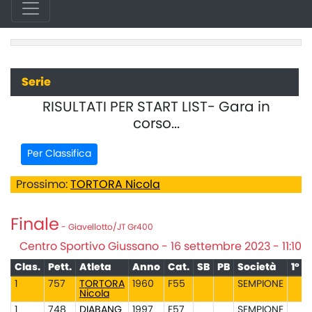
Serie
RISULTATI PER START LIST- Gara in
corso...
Per Classifica
Prossimo:
TORTORA Nicola
Finale
- Giavellotto/JT Gr400
Centro Sportivo Giussano - 16 settembre 2023 - 11:10
Clas.
Pett.
Atleta
Anno
Cat.
SB
PB
Società
1°
1
757
TORTORA
1960
F55
SEMPIONE
Nicola
1
748
DIABANG
1997
F57
SEMPIONE