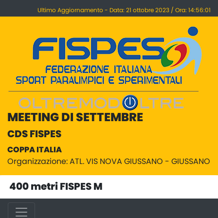
Ultimo Aggiornamento - Data: 21 ottobre 2023 / Ora: 14:56:01
MEETING DI SETTEMBRE
CDS FISPES
COPPA ITALIA
Organizzazione: ATL. VIS NOVA GIUSSANO - GIUSSANO
400 metri FISPES M