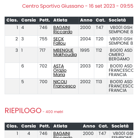
Centro Sportivo Giussano - 16 set 2023 - 09:55
Clas.
Corsia
Pett.
Atleta
Anno
Cat.
Società
1
4
746
BAGAINI
2000
T47
VB001 GSH
Riccardo
SEMPIONE 82
2
3
755
SECK
2004
T20
VB001 GSH
Fallou
SEMPIONE 82
3
1
717
MBENGUE
1995
T12
BG010 ASD
Makhoudia
OMERO
BERGAMO
6
702
ASTA
2003
T20
BO010 ASD
Orazio
FRANCESCO
Maria
FRANCIA
5
700
NICOLI
2002
T13
BO010 ASD
Francesco
FRANCESCO
FRANCIA
RIEPILOGO
- 400 metri
Clas.
Corsia
Pett.
Atleta
Anno
Cat.
Società
1
4
746
BAGAINI
2000
T47
VB001 GSH