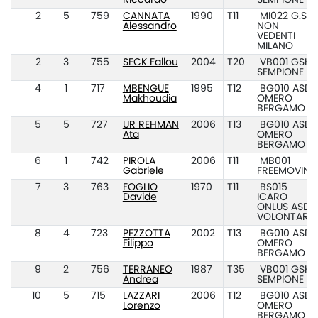
Riccardo
SEMPIONE 8
2
5
759
CANNATA
1990
T11
MI022 G.S.D.
Alessandro
NON
VEDENTI
MILANO
2
3
755
SECK Fallou
2004
T20
VB001 GSH
SEMPIONE 8
4
1
717
MBENGUE
1995
T12
BG010 ASD
Makhoudia
OMERO
BERGAMO
5
5
727
UR REHMAN
2006
T13
BG010 ASD
Ata
OMERO
BERGAMO
6
1
742
PIROLA
2006
T11
MB001
Gabriele
FREEMOVING
7
3
763
FOGLIO
1970
T11
BS015
Davide
ICARO
ONLUS ASD E
VOLONTARI
8
4
723
PEZZOTTA
2002
T13
BG010 ASD
Filippo
OMERO
BERGAMO
9
2
756
TERRANEO
1987
T35
VB001 GSH
Andrea
SEMPIONE 8
10
5
715
LAZZARI
2006
T12
BG010 ASD
Lorenzo
OMERO
BERGAMO