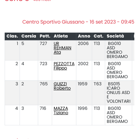
Centro Sportivo Giussano - 16 set 2023 - 09:45
Clas.
Corsia
Pett.
Atleta
Anno
Cat.
Società
Pr
1
5
727
UR
2006
T13
BG010
REHMAN
ASD
Ata
OMERO
BERGAMO
2
4
723
PEZZOTTA
2002
T13
BG010
Filippo
ASD
OMERO
BERGAMO
3
2
765
GUIZZI
1959
T63
BS015
Roberto
ICARO
ONLUS ASD
E
VOLONTARI
4
3
716
MAZZA
1996
T13
BG010
Tiziano
ASD
OMERO
BERGAMO