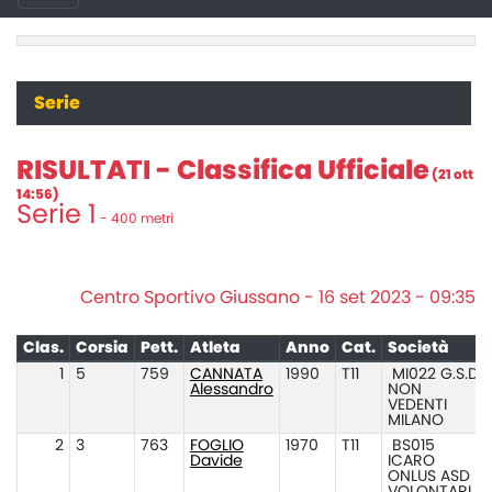
Serie
RISULTATI - Classifica Ufficiale
(21 ott
14:56)
Serie 1
- 400 metri
Centro Sportivo Giussano - 16 set 2023 - 09:35
Clas.
Corsia
Pett.
Atleta
Anno
Cat.
Società
1
5
759
CANNATA
1990
T11
MI022 G.S.D.
Alessandro
NON
VEDENTI
MILANO
2
3
763
FOGLIO
1970
T11
BS015
Davide
ICARO
ONLUS ASD E