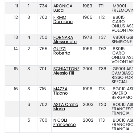
11
1
734
ARONICA
1983
T11
MB001
Luca
FREEMOVING
12
3
762
FIRMO
1965
T12
BS015
Damiano
ICARO
ONLUS ASD E
VOLONTARI
13
4
750
FORNARA
1978
T37
VB001 GSH
Alessandro
SEMPIONE 8
14
2
765
GUIZZI
1959
T63
BS015
Roberto
ICARO
ONLUS ASD E
VOLONTARI
15
3
701
SCHIATTONE
2001
T36
GE001 ASD
Alessio Fili
CAMBIASO
RISSO FOR
SPECIAL
16
3
716
MAZZA
1996
T13
BG010 ASD
Tiziano
OMERO
BERGAMO
6
702
ASTA Orazio
2003
T20
BO010 ASD
Maria
FRANCESCO
FRANCIA
5
700
NICOLI
2002
T13
BO010 ASD
Francesco
FRANCESCO
FRANCIA