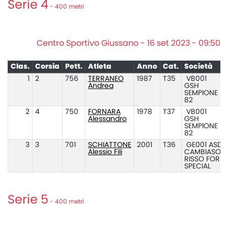
Serie 4
- 400 metri
Centro Sportivo Giussano - 16 set 2023 - 09:50
Clas.
Corsia
Pett.
Atleta
Anno
Cat.
Società
1
2
756
TERRANEO
1987
T35
VB001
Andrea
GSH
SEMPIONE
82
2
4
750
FORNARA
1978
T37
VB001
Alessandro
GSH
SEMPIONE
82
3
3
701
SCHIATTONE
2001
T36
GE001 ASD
Alessio Fili
CAMBIASO
RISSO FOR
SPECIAL
Serie 5
- 400 metri