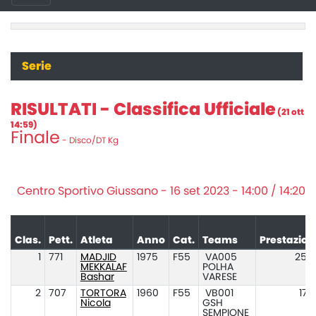
Serie
RISULTATI - Classifica Ufficiale
(21 ott
14:59)
Finale
- Disco/DT Kg
Centro Sportivo Giussano - 16 set 2023 - 14:00 / 14:20
Clas.
Pett.
Atleta
Anno
Cat.
Teams
Prestazion
1
771
MADJID
1975
F55
VA005
25.2
MEKKALAF
POLHA
Bashar
VARESE
2
707
TORTORA
1960
F55
VB001
17.
Nicola
GSH
SEMPIONE