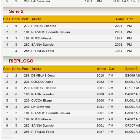
5
3
248
LAI Severino
1981
PM
NU001 A.S. SPE
Serie 2
Clas.
Cors.
Pett.
Atleta
Anno
Cat.
1
6
279
PINTUS Edoardo
2001
PM
2
2
181
PITZALIS Edoardo Giovan
2001
PM
3
3
182
PUTZU Alessio
1987
PM
4
5
282
SANNA Daniele
2001
PM
4
255
PITTALIS Fabio
1987
PM
RIEPILOGO
Clas.
Cors.
Pett.
Atleta
Anno
Cat.
Società
1
2
288
DEMELAS Omar
2010
PM
SS006 AS
2
4
238
COCCO Arialdo
1982
PM
NU001 A.
3
6
279
PINTUS Edoardo
2001
PM
OR007 A
4
6
180
PIANA Leandro
2008
PM
CA007 A.
5
5
239
CUCCA Eliano
2000
PM
NU001 A.
6
3
248
LAI Severino
1981
PM
NU001 A.
7
2
181
PITZALIS Edoardo Giovan
2001
PM
CA007 A.
8
3
182
PUTZU Alessio
1987
PM
CA007 A.
9
5
282
SANNA Daniele
2001
PM
OR007 A
4
255
PITTALIS Fabio
1987
PM
NU001 A.