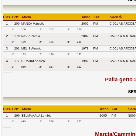
Clas.
Pett.
Atleta
Anno
Cat.
Società
1
200
MANCA Marcello
2002
PM
CI001 AS ARCOB
1°:
2.10
2°:
2.13
3°:
2.20
2
178
NAPPI Nicolo
2002
PM
CA007 A.S.D. S
1°:
1.99
2°:
1.95
3°:
2.10
3
201
MELIS Alessio
1978
PM
CI001 AS ARCOB
1°:
1.33
2°:
1.36
3°:
1.27
4
177
GIRARDI Andrea
1992
PM
CA007 A.S.D. S
1°:
0.50
2°:
0.57
3°:
0.62
Palla getto
SER
Clas.
Pett.
Atleta
Anno
Cat.
Soci
1
266
SELMA AALA Lembib
2005
PM
NU00
1°:
4.85
2°:
5.36
3°:
5.27
Marcia/Cammin