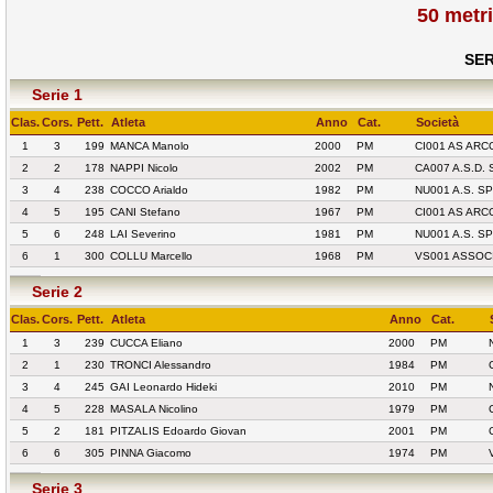
50 metr
SER
Serie 1
Clas.
Cors.
Pett.
Atleta
Anno
Cat.
Società
1
3
199
MANCA Manolo
2000
PM
CI001 AS AR
2
2
178
NAPPI Nicolo
2002
PM
CA007 A.S.D
3
4
238
COCCO Arialdo
1982
PM
NU001 A.S. 
4
5
195
CANI Stefano
1967
PM
CI001 AS AR
5
6
248
LAI Severino
1981
PM
NU001 A.S. 
6
1
300
COLLU Marcello
1968
PM
VS001 ASSOC
Serie 2
Clas.
Cors.
Pett.
Atleta
Anno
Cat.
1
3
239
CUCCA Eliano
2000
PM
2
1
230
TRONCI Alessandro
1984
PM
3
4
245
GAI Leonardo Hideki
2010
PM
4
5
228
MASALA Nicolino
1979
PM
5
2
181
PITZALIS Edoardo Giovan
2001
PM
6
6
305
PINNA Giacomo
1974
PM
Serie 3