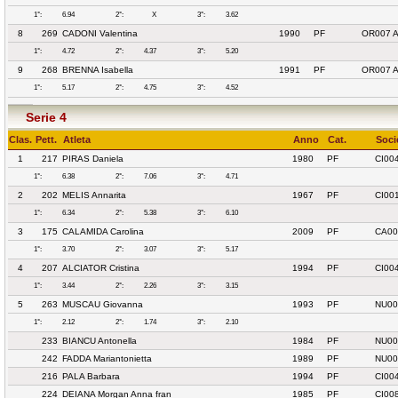
1°:
6.94
2°:
X
3°:
3.62
8
269
CADONI Valentina
1990
PF
OR007 
1°:
4.72
2°:
4.37
3°:
5.20
9
268
BRENNA Isabella
1991
PF
OR007 
1°:
5.17
2°:
4.75
3°:
4.52
Serie 4
Clas.
Pett.
Atleta
Anno
Cat.
Soci
1
217
PIRAS Daniela
1980
PF
CI00
1°:
6.38
2°:
7.06
3°:
4.71
2
202
MELIS Annarita
1967
PF
CI00
1°:
6.34
2°:
5.38
3°:
6.10
3
175
CALAMIDA Carolina
2009
PF
CA00
1°:
3.70
2°:
3.07
3°:
5.17
4
207
ALCIATOR Cristina
1994
PF
CI00
1°:
3.44
2°:
2.26
3°:
3.15
5
263
MUSCAU Giovanna
1993
PF
NU00
1°:
2.12
2°:
1.74
3°:
2.10
233
BIANCU Antonella
1984
PF
NU00
242
FADDA Mariantonietta
1989
PF
NU00
216
PALA Barbara
1994
PF
CI00
224
DEIANA Morgan Anna fran
1985
PF
CI00