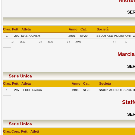
Marte
SER
Clas.
Pett.
Atleta
Anno
Cat.
Società
1
292
MASIA Chiara
2001
SF20
SS006 ASD POLISPORTIV
1°:
28.92
2°:
32.49
3°:
34.01
4°:
X
Marcia
SER
Serie Unica
Clas.
Pett.
Atleta
Anno
Cat.
Società
1
297
TEDDE Rivana
1988
SF20
SS006 ASD POLISPORTI
Staf
SER
Serie Unica
Clas.
Cors.
Pett.
Atleti