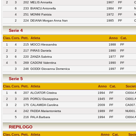
2
3
202
MELIS Annarita
1967
PF
6
233
BIANCU Antonella
1984
PF
N
4
251
MONNI Patrizia
1972
PF
N
2
224
DEIANA Morgan Anna fran
1985
PF
C
Serie 4
Clas.
Cors.
Pett.
Atleta
Anno
Cat.
1
4
215
MOCCI Alessandra
1988
PF
2
2
217
PIRAS Daniela
1980
PF
3
6
220
ZANZA Sabrina
1977
PF
4
5
269
CADONI Valentina
1990
PF
3
246
GODDI Giovanna Domenica
1997
PF
Serie 5
Clas.
Cors.
Pett.
Atleta
Anno
Cat.
Societ
1
6
207
ALCIATOR Cristina
1994
PF
CI004 
2
3
205
PORCU Giuseppina
1945
PF
CI001
3
2
175
CALAMIDA Carolina
2009
PF
CA007
4
242
FADDA Mariantonietta
1989
PF
NU001
5
216
PALA Barbara
1994
PF
CI004 
RIEPILOGO
Clas.
Cors.
Pett.
Atleta
Anno
Cat.
Soci