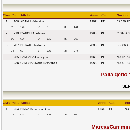
Clas.
Pett.
Atleta
Anno
Cat.
Società
1
186
ADAMU Valentina
1987
PF
CA028 P
1°:
1.26
2°:
1.36
3°:
1.43
2
210
D'ANGELO Alessia
1998
PF
CI004 A.
1°:
0.70
2°:
0.79
3°:
0.65
3
287
DE PAU Elisabetta
2008
PF
SS006 A
1°:
0.77
2°:
0.72
3°:
0.70
235
CAMPANA Giuseppina
1966
PF
NU001 A
236
CAMPANA Maria Remedia g
1958
PF
NU001 A
Palla getto
SER
Clas.
Pett.
Atleta
Anno
Cat.
Soc
1
264
PINNA Giovanna Rosa
1963
PF
NU
1°:
5.03
2°:
4.65
3°:
5.61
Marcia/Cammin