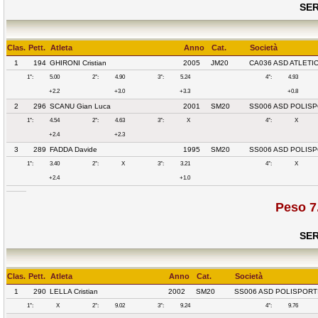
SER
Clas.
Pett.
Atleta
Anno
Cat.
Società
1
194
GHIRONI Cristian
2005
JM20
CA036 ASD ATLETI
1°:
5.00
2°:
4.90
3°:
5.24
4°:
4.93
+2.2
+3.0
+3.3
+0.8
2
296
SCANU Gian Luca
2001
SM20
SS006 ASD POLISP
1°:
4.54
2°:
4.63
3°:
X
4°:
X
+2.4
+2.3
3
289
FADDA Davide
1995
SM20
SS006 ASD POLISP
1°:
3.40
2°:
X
3°:
3.21
4°:
X
+2.4
+1.0
Peso 7
SER
Clas.
Pett.
Atleta
Anno
Cat.
Società
1
290
LELLA Cristian
2002
SM20
SS006 ASD POLISPORT
1°:
X
2°:
9.02
3°:
9.24
4°:
9.76