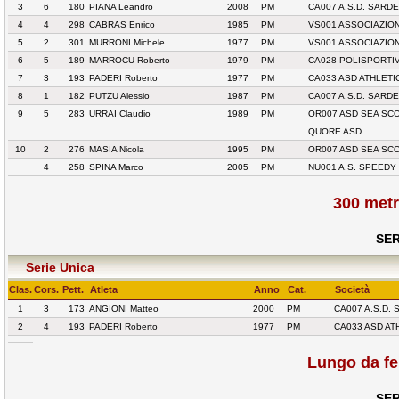
3
6
180
PIANA Leandro
2008
PM
CA007 A.S.D. SARD
4
4
298
CABRAS Enrico
1985
PM
VS001 ASSOCIAZIO
5
2
301
MURRONI Michele
1977
PM
VS001 ASSOCIAZIO
6
5
189
MARROCU Roberto
1979
PM
CA028 POLISPORTI
7
3
193
PADERI Roberto
1977
PM
CA033 ASD ATHLETI
8
1
182
PUTZU Alessio
1987
PM
CA007 A.S.D. SARD
9
5
283
URRAI Claudio
1989
PM
OR007 ASD SEA SC
QUORE ASD
10
2
276
MASIA Nicola
1995
PM
OR007 ASD SEA SC
4
258
SPINA Marco
2005
PM
NU001 A.S. SPEEDY
300 metr
SER
Serie Unica
Clas.
Cors.
Pett.
Atleta
Anno
Cat.
Società
1
3
173
ANGIONI Matteo
2000
PM
CA007 A.S.D.
2
4
193
PADERI Roberto
1977
PM
CA033 ASD AT
Lungo da f
SER