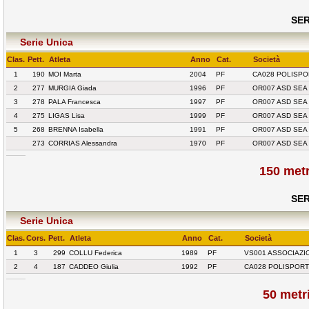
SER
Serie Unica
Clas.
Pett.
Atleta
Anno
Cat.
Società
1
190
MOI Marta
2004
PF
CA028 POLISPO
2
277
MURGIA Giada
1996
PF
OR007 ASD SEA
3
278
PALA Francesca
1997
PF
OR007 ASD SEA
4
275
LIGAS Lisa
1999
PF
OR007 ASD SEA
5
268
BRENNA Isabella
1991
PF
OR007 ASD SEA
273
CORRIAS Alessandra
1970
PF
OR007 ASD SEA
150 met
SER
Serie Unica
Clas.
Cors.
Pett.
Atleta
Anno
Cat.
Società
1
3
299
COLLU Federica
1989
PF
VS001 ASSOCIAZI
2
4
187
CADDEO Giulia
1992
PF
CA028 POLISPORT
50 metr