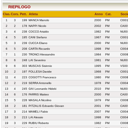
RIEPILOGO
Clas.
Cors.
Pett.
Atleta
Anno
Cat.
Soci
1
3
199
MANCA Manolo
2000
PM
CI00
2
2
178
NAPPI Nicolo
2002
PM
CA00
3
4
238
COCCO Arialdo
1982
PM
NU00
4
5
195
CANI Stefano
1967
PM
CI00
5
3
239
CUCCA Eliano
2000
PM
NU00
6
5
208
CARTA Riccardo
1998
PM
CI004
7
1
230
TRONCI Alessandro
1984
PM
CI00
8
6
248
LAI Severino
1981
PM
NU00
9
6
303
MUSCAS Sisinnio
1995
PM
VS00
10
2
197
FOLLESA Davide
1968
PM
CI00
11
4
223
COGOTTI Francesco
1980
PM
CI00
12
2
219
SERRA Antonello
1978
PM
CI004
13
4
245
GAI Leonardo Hideki
2010
PM
NU00
14
6
176
FARRIS Matteo
2000
PM
CA00
15
5
228
MASALA Nicolino
1979
PM
CI00
16
2
181
PITZALIS Edoardo Giovan
2001
PM
CA00
17
3
214
MAMELI Fabio
2007
PM
CI004
18
3
213
LAI Alessio
1998
PM
CI004
19
3
229
RUBIU Roberto
1982
PM
CI00