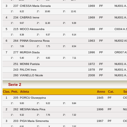
3
237
CHESSA Maria Gonaria
1969
PF
NU001 A
1°:
8.22
2°:
10.60
3°:
12.41
4
234
CABRAS Irene
1969
PF
NU001 A
1°:
9.67
2°:
11.30
3°:
9.39
5
215
MOCCI Alessandra
1988
PF
CI004 A.
1°:
8.38
2°:
9.37
3°:
9.14
6
264
PINNA Giovanna Rosa
1963
PF
NU002 A
1°:
7.09
2°:
7.75
3°:
8.54
7
277
MURGIA Giada
1996
PF
OR007 A
1°:
5.40
2°:
6.83
3°:
7.11
251
MONNI Patrizia
1972
PF
NU001 A
243
FALCHI Ines
1978
PF
NU001 A
260
VIANELLO Nicole
2008
PF
NU001 A
Serie 2
Clas.
Pett.
Atleta
Anno
Cat.
So
1
205
PORCU Giuseppina
1945
PF
CI
1°:
9.00
2°:
9.22
3°:
9.84
2
262
MESINA Maria Pina
1996
PF
NU
1°:
9.32
2°:
7.76
3°:
7.32
3
203
PIGA Maria Simonetta
1967
PF
CI
1°:
6.91
2°:
X
3°:
7.02