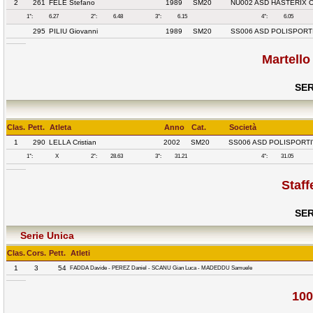
2
261
FELE Stefano
1989
SM20
NU002 ASD HASTERIX 
1°:
6.27
2°:
6.48
3°:
6.15
4°:
6.05
295
PILIU Giovanni
1989
SM20
SS006 ASD POLISPORT
Martello
SER
Clas.
Pett.
Atleta
Anno
Cat.
Società
1
290
LELLA Cristian
2002
SM20
SS006 ASD POLISPORTI
1°:
X
2°:
28.63
3°:
31.21
4°:
31.05
Staf
SER
Serie Unica
Clas.
Cors.
Pett.
Atleti
1
3
54
FADDA Davide - PEREZ Daniel - SCANU Gian Luca - MADEDDU Samuele
100