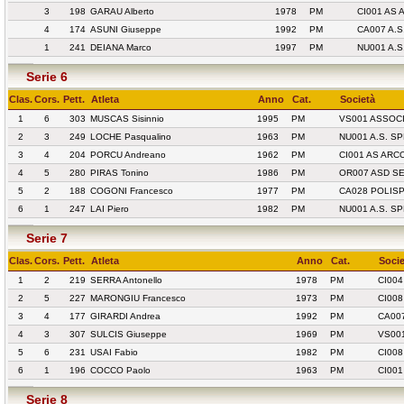
3
198
GARAU Alberto
1978
PM
CI001 AS
4
174
ASUNI Giuseppe
1992
PM
CA007 A.
1
241
DEIANA Marco
1997
PM
NU001 A.
Serie 6
Clas.
Cors.
Pett.
Atleta
Anno
Cat.
Società
1
6
303
MUSCAS Sisinnio
1995
PM
VS001 ASSOC
2
3
249
LOCHE Pasqualino
1963
PM
NU001 A.S. S
3
4
204
PORCU Andreano
1962
PM
CI001 AS AR
4
5
280
PIRAS Tonino
1986
PM
OR007 ASD S
5
2
188
COGONI Francesco
1977
PM
CA028 POLIS
6
1
247
LAI Piero
1982
PM
NU001 A.S. S
Serie 7
Clas.
Cors.
Pett.
Atleta
Anno
Cat.
Socie
1
2
219
SERRA Antonello
1978
PM
CI004
2
5
227
MARONGIU Francesco
1973
PM
CI008
3
4
177
GIRARDI Andrea
1992
PM
CA00
4
3
307
SULCIS Giuseppe
1969
PM
VS00
5
6
231
USAI Fabio
1982
PM
CI008
6
1
196
COCCO Paolo
1963
PM
CI00
Serie 8