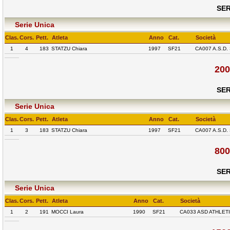
SER
Serie Unica
Clas.
Cors.
Pett.
Atleta
Anno
Cat.
Società
1
4
183
STATZU Chiara
1997
SF21
CA007 A.S.D
200
SER
Serie Unica
Clas.
Cors.
Pett.
Atleta
Anno
Cat.
Società
1
3
183
STATZU Chiara
1997
SF21
CA007 A.S.D
800
SER
Serie Unica
Clas.
Cors.
Pett.
Atleta
Anno
Cat.
Società
1
2
191
MOCCI Laura
1990
SF21
CA033 ASD ATHLET