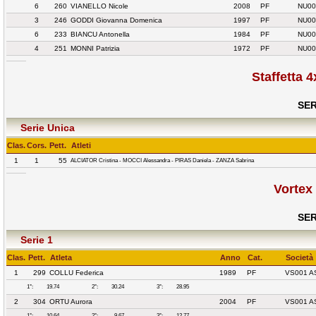
6
260
VIANELLO Nicole
2008
PF
NU00
3
246
GODDI Giovanna Domenica
1997
PF
NU00
6
233
BIANCU Antonella
1984
PF
NU00
4
251
MONNI Patrizia
1972
PF
NU00
Staffetta 
SER
Serie Unica
Clas.
Cors.
Pett.
Atleti
1
1
55
ALCIATOR Cristina - MOCCI Alessandra - PIRAS Daniela - ZANZA Sabrina
Vortex
SER
Serie 1
Clas.
Pett.
Atleta
Anno
Cat.
Società
1
299
COLLU Federica
1989
PF
VS001 A
1°:
19.74
2°:
30.24
3°:
28.95
2
304
ORTU Aurora
2004
PF
VS001 A
1°:
10.64
2°:
9.67
3°:
12.77