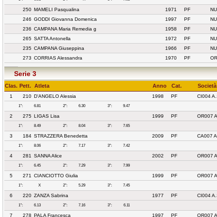
250
MAMELI Pasqualina
1971
PF
NU
246
GODDI Giovanna Domenica
1997
PF
NU
236
CAMPANA Maria Remedia g
1958
PF
NU
265
SATTA Antonella
1972
PF
NU
235
CAMPANA Giuseppina
1966
PF
NU
273
CORRIAS Alessandra
1970
PF
OR
Serie 3
Clas.
Pett.
Atleta
Anno
Cat.
Società
1
210
D'ANGELO Alessia
1998
PF
CI004 A
1°:
6.81
2°:
6.30
3°:
9.47
2
275
LIGAS Lisa
1999
PF
OR007 
1°:
8.49
2°:
8.04
3°:
7.65
3
184
STRAZZERA Benedetta
2009
PF
CA007 
1°:
8.06
2°:
7.17
3°:
7.42
4
281
SANNA Alice
2002
PF
OR007 
1°:
6.45
2°:
7.29
3°:
7.99
5
271
CIANCIOTTO Giulia
1999
PF
OR007 
1°:
X
2°:
5.29
3°:
7.45
6
220
ZANZA Sabrina
1977
PF
CI004 A
1°:
6.13
2°:
7.16
3°:
6.11
7
278
PALA Francesca
1997
PF
OR007 