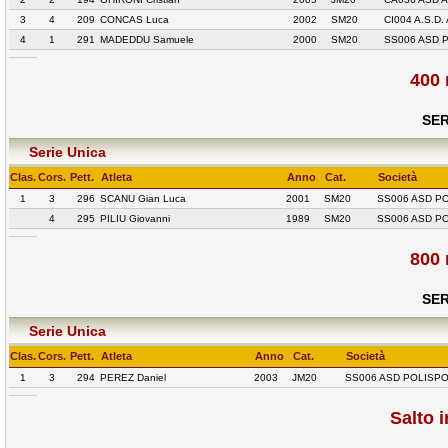
3
4
209
CONCAS Luca
2002
SM20
CI004 A.S.D.
4
1
291
MADEDDU Samuele
2000
SM20
SS006 ASD 
400 
SER
Serie Unica
Clas.
Cors.
Pett.
Atleta
Anno
Cat.
Società
1
3
296
SCANU Gian Luca
2001
SM20
SS006 ASD P
4
295
PILIU Giovanni
1989
SM20
SS006 ASD P
800 
SER
Serie Unica
Clas.
Cors.
Pett.
Atleta
Anno
Cat.
Società
1
3
294
PEREZ Daniel
2003
JM20
SS006 ASD POLISPO
Salto 