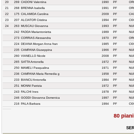
20
269
CADONI Valentina
1990
PF
OR
21
268
BRENNA Isabella
1991
PF
OR
22
175
CALAMIDA Carolina
2009
PF
CA
23
207
ALCIATOR Cristina
1994
PF
CI0
24
263
MUSCAU Giovanna
1993
PF
NU
242
FADDA Mariantonietta
1989
PF
NU
273
CORRIAS Alessandra
1970
PF
OR
224
DEIANA Morgan Anna fran
1985
PF
CI0
235
CAMPANA Giuseppina
1966
PF
NU
260
VIANELLO Nicole
2008
PF
NU
265
SATTA Antonella
1972
PF
NU
250
MAMELI Pasqualina
1971
PF
NU
236
CAMPANA Maria Remedia g
1958
PF
NU
233
BIANCU Antonella
1984
PF
NU
251
MONNI Patrizia
1972
PF
NU
243
FALCHI Ines
1978
PF
NU
246
GODDI Giovanna Domenica
1997
PF
NU
216
PALA Barbara
1994
PF
CI0
80 pian
SER