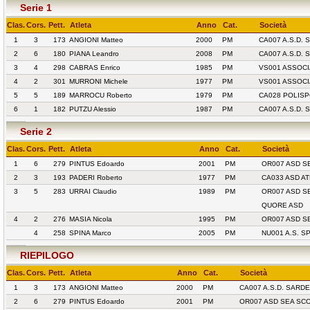
Serie 1
Clas.
Cors.
Pett.
Atleta
Anno
Cat.
Società
1
3
173
ANGIONI Matteo
2000
PM
CA007 A.S.D.
2
6
180
PIANA Leandro
2008
PM
CA007 A.S.D.
3
4
298
CABRAS Enrico
1985
PM
VS001 ASSOCI
4
2
301
MURRONI Michele
1977
PM
VS001 ASSOCI
5
5
189
MARROCU Roberto
1979
PM
CA028 POLISP
6
1
182
PUTZU Alessio
1987
PM
CA007 A.S.D.
Serie 2
Clas.
Cors.
Pett.
Atleta
Anno
Cat.
Società
1
6
279
PINTUS Edoardo
2001
PM
OR007 ASD S
2
3
193
PADERI Roberto
1977
PM
CA033 ASD AT
3
5
283
URRAI Claudio
1989
PM
OR007 ASD S
QUORE ASD
4
2
276
MASIA Nicola
1995
PM
OR007 ASD S
4
258
SPINA Marco
2005
PM
NU001 A.S. 
RIEPILOGO
Clas.
Cors.
Pett.
Atleta
Anno
Cat.
Società
1
3
173
ANGIONI Matteo
2000
PM
CA007 A.S.D. SARD
2
6
279
PINTUS Edoardo
2001
PM
OR007 ASD SEA SC