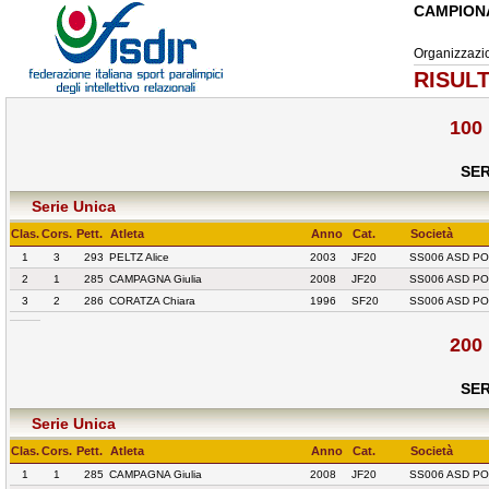
CAMPION
Organizzaz
RISULT
100 
SER
Serie Unica
Clas.
Cors.
Pett.
Atleta
Anno
Cat.
Società
1
3
293
PELTZ Alice
2003
JF20
SS006 ASD PO
2
1
285
CAMPAGNA Giulia
2008
JF20
SS006 ASD PO
3
2
286
CORATZA Chiara
1996
SF20
SS006 ASD PO
200 
SER
Serie Unica
Clas.
Cors.
Pett.
Atleta
Anno
Cat.
Società
1
1
285
CAMPAGNA Giulia
2008
JF20
SS006 ASD PO