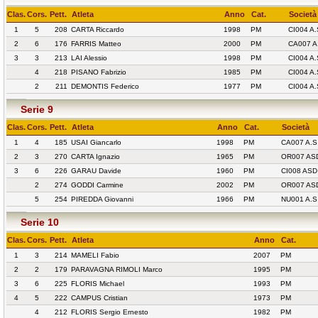
Clas.
Cors.
Pett.
Atleta
Anno
Cat.
Società
1
5
208
CARTA Riccardo
1998
PM
CI004 A
2
6
176
FARRIS Matteo
2000
PM
CA007 A
3
3
213
LAI Alessio
1998
PM
CI004 A
4
218
PISANO Fabrizio
1985
PM
CI004 A
2
211
DEMONTIS Federico
1977
PM
CI004 A
Serie 9
Clas.
Cors.
Pett.
Atleta
Anno
Cat.
Società
1
4
185
USAI Giancarlo
1998
PM
CA007 A.
2
3
270
CARTA Ignazio
1965
PM
OR007 AS
3
6
226
GARAU Davide
1960
PM
CI008 ASD
2
274
GODDI Carmine
2002
PM
OR007 AS
5
254
PIREDDA Giovanni
1966
PM
NU001 A.
Serie 10
Clas.
Cors.
Pett.
Atleta
Anno
Cat.
1
3
214
MAMELI Fabio
2007
PM
2
2
179
PARAVAGNA RIMOLI Marco
1995
PM
3
6
225
FLORIS Michael
1993
PM
4
5
222
CAMPUS Cristian
1973
PM
4
212
FLORIS Sergio Ernesto
1982
PM