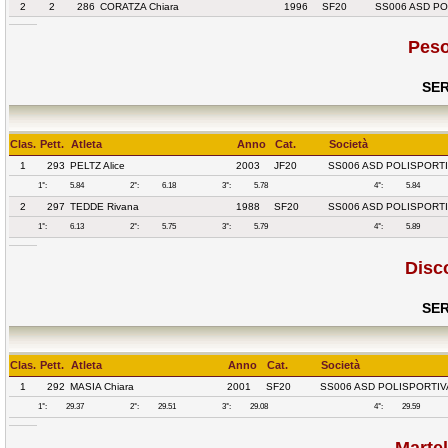
2
2
286
CORATZA Chiara
1996
SF20
SS006 ASD PO
Peso
SER
Clas.
Pett.
Atleta
Anno
Cat.
Società
1
293
PELTZ Alice
2003
JF20
SS006 ASD POLISPORTI
1°:
5.84
2°:
6.18
3°:
5.78
4°:
5.84
2
297
TEDDE Rivana
1988
SF20
SS006 ASD POLISPORTI
1°:
6.13
2°:
5.75
3°:
5.79
4°:
5.89
Disc
SER
Clas.
Pett.
Atleta
Anno
Cat.
Società
1
292
MASIA Chiara
2001
SF20
SS006 ASD POLISPORTIV
1°:
29.37
2°:
29.51
3°:
29.08
4°:
29.59