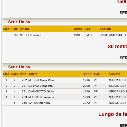
1500
SER
Serie Unica
Clas.
Pett.
Atleta
Anno
Cat.
Società
192
NIEDDU Simone
1991
SM21
CA033 ASD ATHLET
80 metr
SER
Serie Unica
Clas.
Cors.
Pett.
Atleta
Anno
Cat.
Società
1
2
262
MESINA Maria Pina
1996
PF
NU002 ASD 
2
3
287
DE PAU Elisabetta
2008
PF
SS006 ASD 
3
4
271
CIANCIOTTO Giulia
1999
PF
OR007 ASD 
4
6
263
MUSCAU Giovanna
1993
PF
NU002 ASD 
5
265
SATTA Antonella
1972
PF
NU002 ASD 
Lungo da f
SER