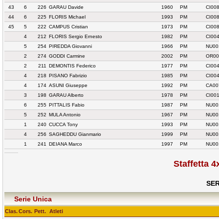
43
6
226
GARAU Davide
1960
PM
CI00
44
6
225
FLORIS Michael
1993
PM
CI00
45
5
222
CAMPUS Cristian
1973
PM
CI00
4
212
FLORIS Sergio Ernesto
1982
PM
CI004
5
254
PIREDDA Giovanni
1966
PM
NU00
2
274
GODDI Carmine
2002
PM
OR00
2
211
DEMONTIS Federico
1977
PM
CI004
4
218
PISANO Fabrizio
1985
PM
CI004
4
174
ASUNI Giuseppe
1992
PM
CA00
3
198
GARAU Alberto
1978
PM
CI00
6
255
PITTALIS Fabio
1987
PM
NU00
5
252
MULA Antonio
1967
PM
NU00
1
240
CUCCA Tony
1993
PM
NU00
4
256
SAGHEDDU Gianmario
1999
PM
NU00
1
241
DEIANA Marco
1997
PM
NU00
Staffetta 
SER
Serie Unica
Clas.
Cors.
Pett.
Atleti