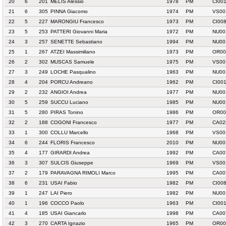
20
6
201
MELIS Alessio
1978
PM
CI00
21
6
305
PINNA Giacomo
1974
PM
VS00
22
5
227
MARONGIU Francesco
1973
PM
CI00
23
5
253
PATTERI Giovanni Maria
1972
PM
NU00
24
3
257
SENETTE Sebastiano
1994
PM
NU00
25
1
267
ATZEI Massimiliano
1973
PM
OR00
26
2
302
MUSCAS Samuele
1975
PM
VS00
27
3
249
LOCHE Pasqualino
1963
PM
NU00
28
4
204
PORCU Andreano
1962
PM
CI00
29
2
232
ANGIOI Andrea
1977
PM
NU00
30
5
259
SUCCU Luciano
1985
PM
NU00
31
5
280
PIRAS Tonino
1986
PM
OR00
32
2
188
COGONI Francesco
1977
PM
CA02
33
1
300
COLLU Marcello
1968
PM
VS00
34
6
244
FLORIS Francesco
2010
PM
NU00
35
4
177
GIRARDI Andrea
1992
PM
CA00
36
3
307
SULCIS Giuseppe
1969
PM
VS00
37
2
179
PARAVAGNA RIMOLI Marco
1995
PM
CA00
38
6
231
USAI Fabio
1982
PM
CI00
39
1
247
LAI Piero
1982
PM
NU00
40
1
196
COCCO Paolo
1963
PM
CI00
41
4
185
USAI Giancarlo
1998
PM
CA00
42
3
270
CARTA Ignazio
1965
PM
OR00