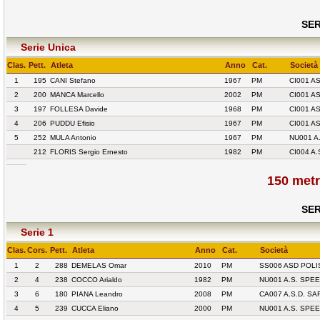
SER
Serie Unica
Clas.
Pett.
Atleta
Anno
Cat.
Società
1
195
CANI Stefano
1967
PM
CI001 A
2
200
MANCA Marcello
2002
PM
CI001 A
3
197
FOLLESA Davide
1968
PM
CI001 A
4
206
PUDDU Efisio
1967
PM
CI001 A
5
252
MULA Antonio
1967
PM
NU001 A
212
FLORIS Sergio Ernesto
1982
PM
CI004 A.
150 metr
SER
Serie 1
Clas.
Cors.
Pett.
Atleta
Anno
Cat.
Società
1
2
288
DEMELAS Omar
2010
PM
SS006 ASD POLI
2
4
238
COCCO Arialdo
1982
PM
NU001 A.S. SPE
3
6
180
PIANA Leandro
2008
PM
CA007 A.S.D. S
4
5
239
CUCCA Eliano
2000
PM
NU001 A.S. SPE