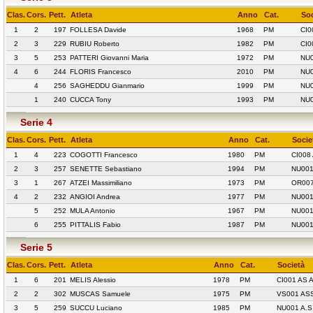
Clas.
Cors.
Pett.
Atleta
Anno
Cat.
Soc
1
2
197
FOLLESA Davide
1968
PM
CI
2
3
229
RUBIU Roberto
1982
PM
CI0
3
5
253
PATTERI Giovanni Maria
1972
PM
NU0
4
6
244
FLORIS Francesco
2010
PM
NU0
4
256
SAGHEDDU Gianmario
1999
PM
NU0
1
240
CUCCA Tony
1993
PM
NU0
Serie 4
Clas.
Cors.
Pett.
Atleta
Anno
Cat.
Socie
1
4
223
COGOTTI Francesco
1980
PM
CI008
2
3
257
SENETTE Sebastiano
1994
PM
NU001
3
1
267
ATZEI Massimiliano
1973
PM
OR007
4
2
232
ANGIOI Andrea
1977
PM
NU001
5
252
MULA Antonio
1967
PM
NU001
6
255
PITTALIS Fabio
1987
PM
NU001
Serie 5
Clas.
Cors.
Pett.
Atleta
Anno
Cat.
Società
1
6
201
MELIS Alessio
1978
PM
CI001 AS
2
2
302
MUSCAS Samuele
1975
PM
VS001 AS
3
5
259
SUCCU Luciano
1985
PM
NU001 A.