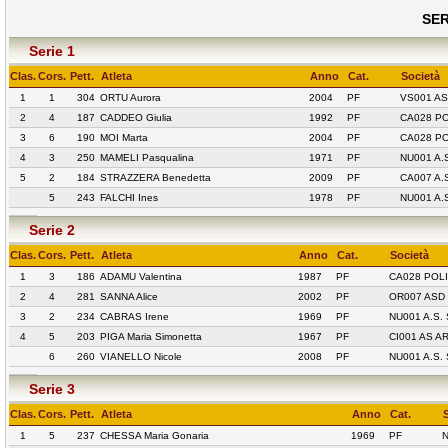
SER
Serie 1
Clas.
Cors.
Pett.
Atleta
Anno
Cat.
Società
1
1
304
ORTU Aurora
2004
PF
VS001 A
2
4
187
CADDEO Giulia
1992
PF
CA028 P
3
6
190
MOI Marta
2004
PF
CA028 P
4
3
250
MAMELI Pasqualina
1971
PF
NU001 A.
5
2
184
STRAZZERA Benedetta
2009
PF
CA007 A.
5
243
FALCHI Ines
1978
PF
NU001 A.
Serie 2
Clas.
Cors.
Pett.
Atleta
Anno
Cat.
Società
1
3
186
ADAMU Valentina
1987
PF
CA028 POL
2
4
281
SANNA Alice
2002
PF
OR007 ASD
3
2
234
CABRAS Irene
1969
PF
NU001 A.S
4
5
203
PIGA Maria Simonetta
1967
PF
CI001 AS 
6
260
VIANELLO Nicole
2008
PF
NU001 A.S
Serie 3
Clas.
Cors.
Pett.
Atleta
Anno
Cat.
1
5
237
CHESSA Maria Gonaria
1969
PF
N