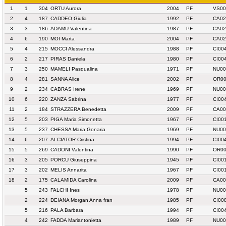
1
1
304
ORTU Aurora
2004
PF
VS00
2
4
187
CADDEO Giulia
1992
PF
CA02
3
3
186
ADAMU Valentina
1987
PF
CA02
4
6
190
MOI Marta
2004
PF
CA02
5
4
215
MOCCI Alessandra
1988
PF
CI00
6
2
217
PIRAS Daniela
1980
PF
CI00
7
3
250
MAMELI Pasqualina
1971
PF
NU00
8
4
281
SANNA Alice
2002
PF
OR00
9
2
234
CABRAS Irene
1969
PF
NU00
10
6
220
ZANZA Sabrina
1977
PF
CI00
11
2
184
STRAZZERA Benedetta
2009
PF
CA00
12
5
203
PIGA Maria Simonetta
1967
PF
CI00
13
5
237
CHESSA Maria Gonaria
1969
PF
NU00
14
6
207
ALCIATOR Cristina
1994
PF
CI00
15
5
269
CADONI Valentina
1990
PF
OR00
16
3
205
PORCU Giuseppina
1945
PF
CI00
17
3
202
MELIS Annarita
1967
PF
CI00
18
2
175
CALAMIDA Carolina
2009
PF
CA00
5
243
FALCHI Ines
1978
PF
NU00
2
224
DEIANA Morgan Anna fran
1985
PF
CI00
5
216
PALA Barbara
1994
PF
CI00
4
242
FADDA Mariantonietta
1989
PF
NU00