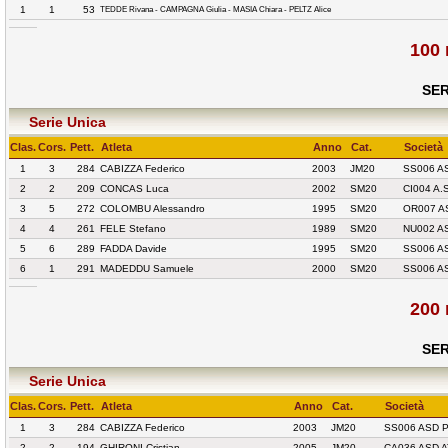
1
1
53
TEDDE Rivana - CAMPAGNA Giulia - MASIA Chiara - PELTZ Alice
100 
SER
Serie Unica
Clas.
Cors.
Pett.
Atleta
Anno
Cat.
Società
1
3
284
CABIZZA Federico
2003
JM20
SS006 A
2
2
209
CONCAS Luca
2002
SM20
CI004 A.
3
5
272
COLOMBU Alessandro
1995
SM20
OR007 A
4
4
261
FELE Stefano
1989
SM20
NU002 A
5
6
289
FADDA Davide
1995
SM20
SS006 A
6
1
291
MADEDDU Samuele
2000
SM20
SS006 A
200 
SER
Serie Unica
Clas.
Cors.
Pett.
Atleta
Anno
Cat.
Società
1
3
284
CABIZZA Federico
2003
JM20
SS006 ASD 
2
2
194
GHIRONI Cristian
2005
JM20
CA036 ASD A