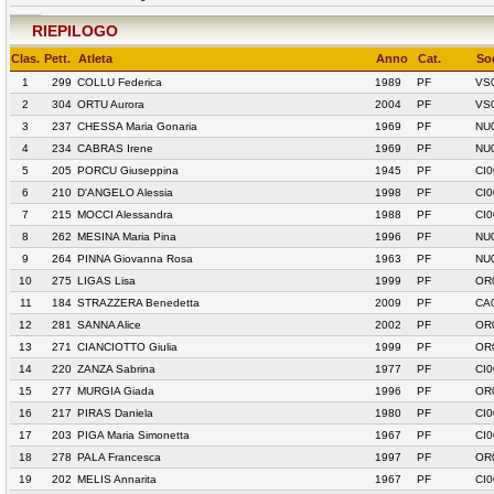
RIEPILOGO
Clas.
Pett.
Atleta
Anno
Cat.
So
1
299
COLLU Federica
1989
PF
VS
2
304
ORTU Aurora
2004
PF
VS
3
237
CHESSA Maria Gonaria
1969
PF
NU
4
234
CABRAS Irene
1969
PF
NU
5
205
PORCU Giuseppina
1945
PF
CI
6
210
D'ANGELO Alessia
1998
PF
CI0
7
215
MOCCI Alessandra
1988
PF
CI0
8
262
MESINA Maria Pina
1996
PF
NU
9
264
PINNA Giovanna Rosa
1963
PF
NU
10
275
LIGAS Lisa
1999
PF
OR
11
184
STRAZZERA Benedetta
2009
PF
CA
12
281
SANNA Alice
2002
PF
OR
13
271
CIANCIOTTO Giulia
1999
PF
OR
14
220
ZANZA Sabrina
1977
PF
CI0
15
277
MURGIA Giada
1996
PF
OR
16
217
PIRAS Daniela
1980
PF
CI0
17
203
PIGA Maria Simonetta
1967
PF
CI
18
278
PALA Francesca
1997
PF
OR
19
202
MELIS Annarita
1967
PF
CI