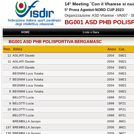
14° Meeting `Con il Vharese si nu
5° Prova Agonisti NORD CUP 2023
Organizzazione: ASD Vharese - VA007 
BG001 ASD PHB POLIS
HOME
Liste x Gara
BG001 ASD PHB POLISPORTIVA BERGAMASC
Pett.
Atleta
Anno
Cat.
12
AGLIATI Davide
2004
SM21
11
AGLIATI Davide
2004
SM21
AGLIATI Davide
2004
SM21
BEGNINI Luca Yutaka
2004
SM21
7
BEGNINI Luca Yutaka
2004
SM21
BEGNINI Luca Yutaka
2004
SM21
8
BEGNINI Luca Yutaka
2004
SM21
BELOTTI Lucia
1998
SF21
9
BELOTTI Lucia
1998
SF21
10
BELOTTI Lucia
1998
SF21
BELOTTI Lucia
1998
SF21
BREMBILLA Jacopo
2006
JM21
137
BREMBILLA Jacopo
2006
JM21
136
BREMBILLA Jacopo
2006
JM21