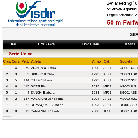
14° Meeting `C
5° Prova Agonis
Organizzazione:
50 m Farfa
SER
HOME
Liste x Gara
Liste x Team
Reports
Serie Unica
Clas.
Cors.
Pett.
Atleta
Anno
Cat.
Società
1
4
69
VIGNANDO Dalila
1990
AF21
CO001 OSHA
2
3
63
BRIOSCHI Clelia
1993
AF21
CO003 ASD
3
5
144
GIUDICI Noemi
1993
AF21
CO002 SSD
4
6
115
POZZI Elisa
1985
MF21
MB003 U.S.
5
1
4
ZANCHI Barbara
1983
MF21
BG001 ASD
6
2
167
MAGGIONI Benedetta
1994
AF21
MB003 U.S.
7
7
32
DI PASQUALE Arianna
1993
AF21
BS002 ASD
8
8
13
CARMINATI Roberta
2008
JF21
BG001 ASD