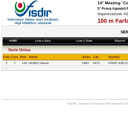
14° Meeting `Co
5° Prova Agonist
Organizzazione: 
100 m Farf
SER
HOME
Liste x Gara
Liste x Team
Reports
Serie Unica
Clas.
Cors.
Pett.
Atleta
Anno
Cat.
Società
1
7
145
GIUDICI Noemi
1993
AF21
CO002 SSD I
SIGMA: Sistema di Gestione MAnifestazioni di 