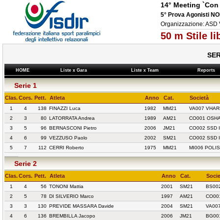
14° Meeting `Con 
5° Prova Agonisti 
Organizzazione: ASD
50 m Stile l
SER
HOME
Liste x Gara
Liste x Team
Reports
Serie 1
Clas.
Cors.
Pett.
Atleta
Anno
Cat.
Società
1
4
138
FINAZZI Luca
1982
MM21
VA007 VHAR
2
3
80
LATORRATA Andrea
1989
AM21
CO001 OSHA 
3
5
96
BERNASCONI Pietro
2006
JM21
CO002 SSD 
4
6
99
VEZZUSO Paolo
2002
SM21
CO002 SSD 
5
7
112
CERRI Roberto
1975
MM21
MI006 POLI
Serie 2
Clas.
Cors.
Pett.
Atleta
Anno
Cat.
Socie
1
4
56
TONONI Mattia
2001
SM21
BS00
2
5
78
DI SILVERIO Marco
1997
AM21
CO001
3
3
130
PREVIDE MASSARA Davide
2004
SM21
VA00
4
6
136
BREMBILLA Jacopo
2006
JM21
BG00