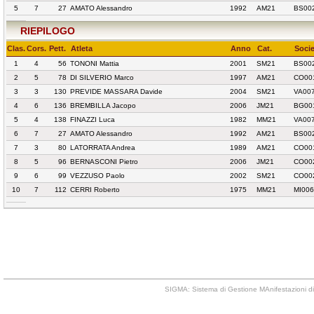
5
7
27
AMATO Alessandro
1992
AM21
BS00
RIEPILOGO
Clas.
Cors.
Pett.
Atleta
Anno
Cat.
Socie
1
4
56
TONONI Mattia
2001
SM21
BS00
2
5
78
DI SILVERIO Marco
1997
AM21
CO001
3
3
130
PREVIDE MASSARA Davide
2004
SM21
VA00
4
6
136
BREMBILLA Jacopo
2006
JM21
BG00
5
4
138
FINAZZI Luca
1982
MM21
VA00
6
7
27
AMATO Alessandro
1992
AM21
BS00
7
3
80
LATORRATA Andrea
1989
AM21
CO001
8
5
96
BERNASCONI Pietro
2006
JM21
CO00
9
6
99
VEZZUSO Paolo
2002
SM21
CO00
10
7
112
CERRI Roberto
1975
MM21
MI00
SIGMA: Sistema di Gestione MAnifestazioni di 