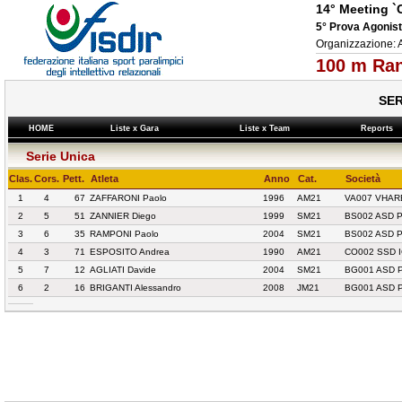
14° Meeting `
5° Prova Agonis
Organizzazione:
100 m Ran
SER
HOME
Liste x Gara
Liste x Team
Reports
Serie Unica
Clas.
Cors.
Pett.
Atleta
Anno
Cat.
Società
1
4
67
ZAFFARONI Paolo
1996
AM21
VA007 VHAR
2
5
51
ZANNIER Diego
1999
SM21
BS002 ASD 
3
6
35
RAMPONI Paolo
2004
SM21
BS002 ASD 
4
3
71
ESPOSITO Andrea
1990
AM21
CO002 SSD 
5
7
12
AGLIATI Davide
2004
SM21
BG001 ASD 
6
2
16
BRIGANTI Alessandro
2008
JM21
BG001 ASD 