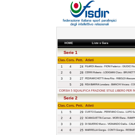
HOME
Liste x Gara
Serie 1
Clas.
Cors.
Pett.
Atleti
1
4
24
FILARDI Alessia - FIONI Federico - GIUDICI 
2
6
28
CERRI Roberto - LODIGIANI Clara - BRUNETTI
3
3
27
PEDRARCHETTI Anna Rita - RIBOLDI Alessandr
5
26
REA IBARRA Loredana - BIANCHI Viviana - CO
CORSIA 5 SQUALIFICA FRAZIONE STILE LIBERO PER 
Serie 2
Clas.
Cors.
Pett.
Atleti
1
5
29
CURTO Daniele - PERIFANO Cinzia - LUPO Sam
2
4
22
SCIANGUETTA Carmen - MORI Elena - RAMPO
3
3
23
DI SILVERIO Marco - VIGNANDO Dalila - CALA
4
6
25
MARRELLA Giorgia - CONTI Giorgia - RESNAT