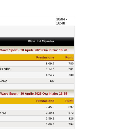
30/04 -
16:48
Class. Ind./Squadra
 Wave Sport - 30 Aprile 2023 Ora Inizio: 16:28
Prestazione
Punti
3:09.7
780
979 SPO
4:14.6
581
4:24.7
730
OLADA
DQ
 Wave Sport - 30 Aprile 2023 Ora Inizio: 16:35
Prestazione
Punti
2:45.0
897
A NO
2:49.5
873
2:59.1
826
3:06.4
794