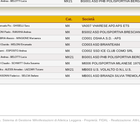
MX21
BG001 ASD PHB POLISPORTIVA BER
 Andrea - BELOTTI Lucia
Cat.
Società
MX
VA007 VHARESE APD APS ETS
uele Pio - GHISELLI Sara
MX
BS002 ASD POLISPORTIVA BRESCIA
NI Paolo - RANXHA Andrea
MX
CO001 OSHA A.S.D. - APS
BRIA Alessio - MINGIONE Mariaenza
MX
CO003 ASD BRIANTEA84
I Davide - MELONI Emanuele
MX
CO002 SSD ICE CLUB COMO SRL
Noemi - ESPOSITO Andrea
MX21
BG001 ASD PHB POLISPORTIVA BE
 Andrea - BELOTTI Lucia
MX
MI006 POLISPORTIVA MILANESE 197
 Claudio - SCHMITT Giulia Susanna
MX21
MB003 U.S. VOLALTO O.N.L.U.S.
a - ALESSI Amedeo - LAZZARI Tiziano
MX
MB001 ASD BRIANZA SILVIA TREMOL
NSONNI Federico - SELCIA Stefano
 Sistema di Gestione MAnifestazioni di Atletica Leggera - Proprietà: FIDAL - Realizzazione: AM-