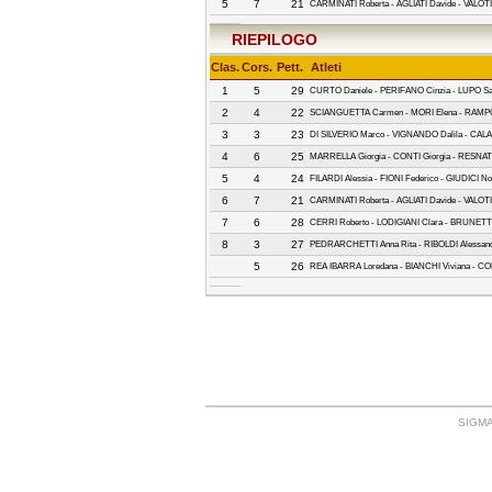
5
7
21
CARMINATI Roberta - AGLIATI Davide - VALOTI
RIEPILOGO
Clas.
Cors.
Pett.
Atleti
1
5
29
CURTO Daniele - PERIFANO Cinzia - LUPO Sam
2
4
22
SCIANGUETTA Carmen - MORI Elena - RAMPO
3
3
23
DI SILVERIO Marco - VIGNANDO Dalila - CALA
4
6
25
MARRELLA Giorgia - CONTI Giorgia - RESNAT
5
4
24
FILARDI Alessia - FIONI Federico - GIUDICI 
6
7
21
CARMINATI Roberta - AGLIATI Davide - VALOTI
7
6
28
CERRI Roberto - LODIGIANI Clara - BRUNETTI
8
3
27
PEDRARCHETTI Anna Rita - RIBOLDI Alessandr
5
26
REA IBARRA Loredana - BIANCHI Viviana - CO
SIGMA: