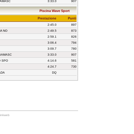
GAMASC
3:33.0
907
Piscina Wave Sport
Prestazione
Punti
2:45.0
897
NA NO
2:49.5
873
2:59.1
826
3:06.4
794
3:09.7
780
RGAMASC
3:33.0
907
9 SPO
4:14.6
581
4:24.7
730
ADA
DQ
Linkweb