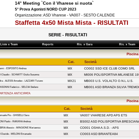
14° Meeting `Con il Vharese si nuota`
5° Prova Agonisti NORD CUP 2023
Organizzazione: ASD Vharese - VA007 - SESTO CALENDE
Staffetta 4x50 Mista Mista - RISULTATI
SERIE - RISULTATI
Liste x Team
Reports
Ris. x Gara
Ris. x Team
Piscina
Cat.
Società
MX
CO002 SSD ICE CLUB COMO SRL
Noemi - ESPOSITO Andrea
MX
MI006 POLISPORTIVA MILANESE 1
 Claudio - SCHMITT Giulia Susanna
MX21
MB003 U.S. VOLALTO O.N.L.U.S.
a - ALESSI Amedeo - LAZZARI Tiziano
MX
MB001 ASD BRIANZA SILVIA TREM
NSONNI Federico - SELCIA Stefano
PARTENZA ANTICIPATA
Piscina
Cat.
Società
MX
VA007 VHARESE APD APS ETS
uele Pio - GHISELLI Sara
MX
BS002 ASD POLISPORTIVA BRESCIAN
NI Paolo - RANXHA Andrea
MX
CO001 OSHA A.S.D. - APS
BRIA Alessio - MINGIONE Mariaenza
MX
CO003 ASD BRIANTEA84
I Davide - MELONI Emanuele