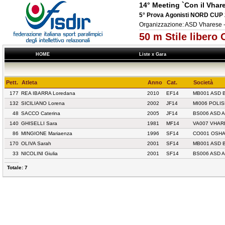
14° Meeting `Con il Vhar
5° Prova Agonisti NORD CUP
Organizzazione: ASD Vharese
50 m Stile liber
HOME
Liste x Gara
Pett.
Atleta
Anno
Cat.
Società
177
REA IBARRA Loredana
2010
EF14
MB001 ASD 
132
SICILIANO Lorena
2002
JF14
MI006 POLI
48
SACCO Caterina
2005
JF14
BS006 ASD 
140
GHISELLI Sara
1981
MF14
VA007 VHAR
86
MINGIONE Mariaenza
1996
SF14
CO001 OSHA 
170
OLIVA Sarah
2001
SF14
MB001 ASD 
33
NICOLINI Giulia
2001
SF14
BS006 ASD 
Totale: 7