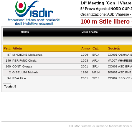
14° Meeting `Con il Vhare
5° Prova Agonisti NORD CUP 
Organizzazione: ASD Vharese
100 m Stile liber
HOME
Liste x Gara
Pett.
Atleta
Anno
Cat.
Società
87
MINGIONE Mariaenza
1996
SF14
CO001 OSHA A.S.
146
PERIFANO Cinzia
1993
AF14
VA007 VHARESE
160
CONTI Giorgia
2001
SF14
CO003 ASD BRI
2
GIBELLINI Michela
1980
MF14
BG001 ASD PHB
94
RIVA Alice
2001
SF14
CO002 SSD ICE
Totale: 5
SIGMA: Sistema di Gestione MAnifestazioni di 