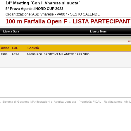
14° Meeting `Con il Vharese si nuota`
5° Prova Agonisti NORD CUP 2023
Organizzazione: ASD Vharese - VA007 - SESTO CALENDE
100 m Farfalla Open F - LISTA PARTECIPANT
Liste x Gara
Liste x Team
Li
Anno
Cat.
Società
1988
AF14
MI006 POLISPORTIVA MILANESE 1979 SPO
 Sistema di Gestione MAnifestazioni di Atletica Leggera - Proprietà: FIDAL - Realizzazione: AM-