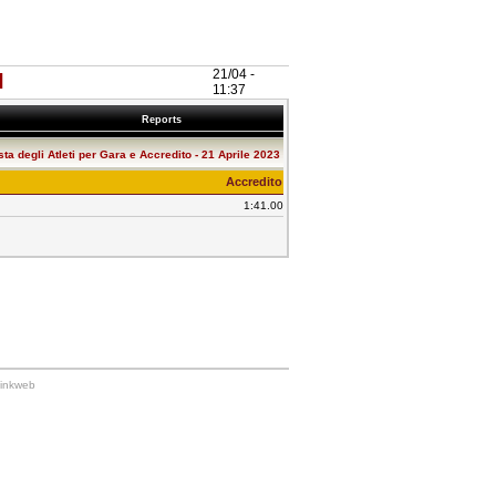
21/04 -
I
11:37
Reports
sta degli Atleti per Gara e Accredito - 21 Aprile 2023
Accredito
1:41.00
Linkweb