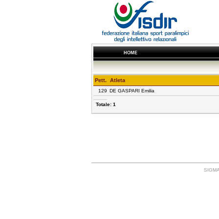
HOME
Pett.
Atleta
129
DE GASPARI Emilia
Totale: 1
SIGMA: