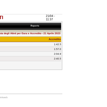
21/04 -
TI
11:37
Reports
sta degli Atleti per Gara e Accredito - 21 Aprile 2023
Accredito
1:42.5
1:57.0
2:04.9
2:40.5
Linkweb