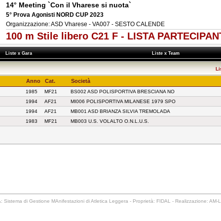
14° Meeting `Con il Vharese si nuota`
5° Prova Agonisti NORD CUP 2023
Organizzazione: ASD Vharese - VA007 - SESTO CALENDE
100 m Stile libero C21 F - LISTA PARTECIPAN
Liste x Gara
Liste x Team
Li
Anno
Cat.
Società
1985
MF21
BS002 ASD POLISPORTIVA BRESCIANA NO
1994
AF21
MI006 POLISPORTIVA MILANESE 1979 SPO
1994
AF21
MB001 ASD BRIANZA SILVIA TREMOLADA
1983
MF21
MB003 U.S. VOLALTO O.N.L.U.S.
 Sistema di Gestione MAnifestazioni di Atletica Leggera - Proprietà: FIDAL - Realizzazione: AM-