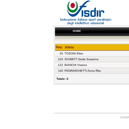
HOME
Pett.
Atleta
20
TOSONI Elisa
104
SCHMITT Giulia Susanna
122
BIANCHI Viviana
116
PEDRARCHETTI Anna Rita
Totale: 4
SIGMA: