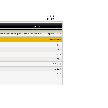
21/04 -
11:37
Reports
sta degli Atleti per Gara e Accredito - 21 Aprile 2023
Accredito
47.4
54.5
57.00
1:00.3
1:10.00
1:12.5
1:12.5