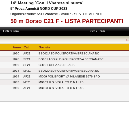
14° Meeting `Con il Vharese si nuota`
5° Prova Agonisti NORD CUP 2023
Organizzazione: ASD Vharese - VA007 - SESTO CALENDE
50 m Dorso C21 F - LISTA PARTECIPANTI
Liste x Gara
Liste x Team
Li
Anno
Cat.
Società
1990
AF21
BS002 ASD POLISPORTIVA BRESCIANA NO
1998
SF21
BG001 ASD PHB POLISPORTIVA BERGAMASC
1999
SF21
CO001 OSHA A.S.D. - APS
1974
MF21
BS002 ASD POLISPORTIVA BRESCIANA NO
1994
AF21
MI006 POLISPORTIVA MILANESE 1979 SPO
1983
MF21
MB003 U.S. VOLALTO O.N.L.U.S.
1989
AF21
MB003 U.S. VOLALTO O.N.L.U.S.