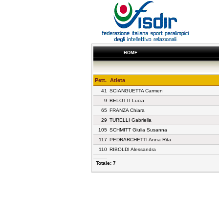
HOME
Pett.
Atleta
41
SCIANGUETTA Carmen
9
BELOTTI Lucia
65
FRANZA Chiara
29
TURELLI Gabriella
105
SCHMITT Giulia Susanna
117
PEDRARCHETTI Anna Rita
110
RIBOLDI Alessandra
Totale: 7