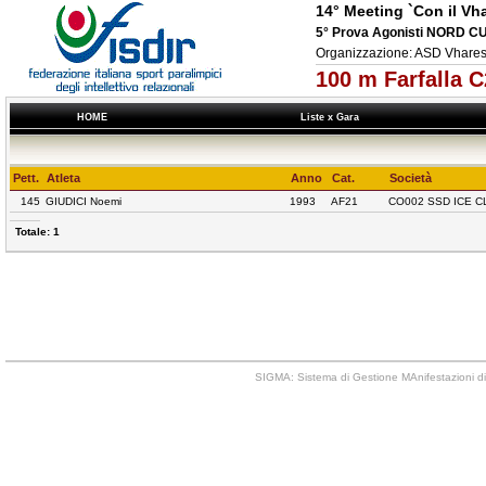
14° Meeting `Con il Vh
5° Prova Agonisti NORD C
Organizzazione: ASD Vhar
100 m Farfalla 
HOME
Liste x Gara
Pett.
Atleta
Anno
Cat.
Società
145
GIUDICI Noemi
1993
AF21
CO002 SSD ICE 
Totale: 1
SIGMA: Sistema di Gestione MAnifestazioni di 