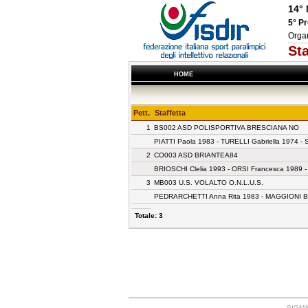
14° 
5° P
Orga
St
HOME
Pett.
Staffetta
1
BS002 ASD POLISPORTIVA BRESCIANA NO
PIATTI Paola 1983 - TURELLI Gabriella 1974 
2
CO003 ASD BRIANTEA84
BRIOSCHI Clelia 1993 - ORSI Francesca 1989 
3
MB003 U.S. VOLALTO O.N.L.U.S.
PEDRARCHETTI Anna Rita 1983 - MAGGIONI Ben
Totale: 3
SIGMA: