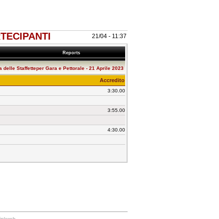
ARTECIPANTI
21/04 - 11:37
Reports
a delle Staffetteper Gara e Pettorale - 21 Aprile 2023
Accredito
3:30.00
3:55.00
4:30.00
Linkweb