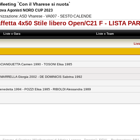
Meeting `Con il Vharese si nuota`
rova Agonisti NORD CUP 2023
nizzazione: ASD Vharese - VA007 - SESTO CALENDE
affetta 4x50 Stile libero Open/C21 F - LISTA P
Liste x Gara
Liste x Team
List
- SCIANGUETTA Carmen 1990 - TOSONI Elisa 1985
- MARRELLA Giorgia 2002 - DE DOMINICIS Sabrina 1992
edetta 1994 - POZZI Elisa 1985 - RIBOLDI Alessandra 1989
 Sistema di Gestione MAnifestazioni di Atletica Leggera - Proprietà: FIDAL - Realizzazione: AM-