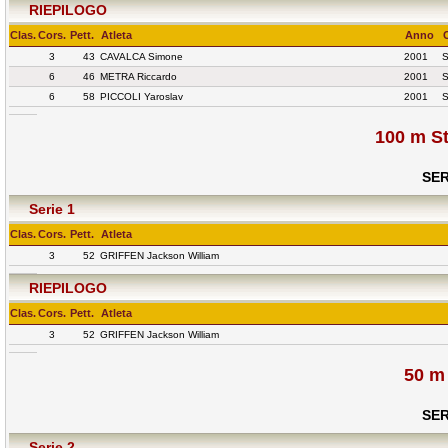
RIEPILOGO
Clas.
Cors.
Pett.
Atleta
Anno
3
43
CAVALCA Simone
2001
6
46
METRA Riccardo
2001
6
58
PICCOLI Yaroslav
2001
100 m St
SER
Serie 1
Clas.
Cors.
Pett.
Atleta
3
52
GRIFFEN Jackson William
RIEPILOGO
Clas.
Cors.
Pett.
Atleta
3
52
GRIFFEN Jackson William
50 m
SER
Serie 2