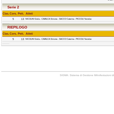
Serie 2
Clas.
Cors.
Pett.
Atleti
5
13
NICOLINI Giulia - CAVALCA Simone - SACCO Caterina - PICCOLI Yaroslav
RIEPILOGO
Clas.
Cors.
Pett.
Atleti
5
13
NICOLINI Giulia - CAVALCA Simone - SACCO Caterina - PICCOLI Yaroslav
SIGMA: Sistema di Gestione MAnifestazioni di 