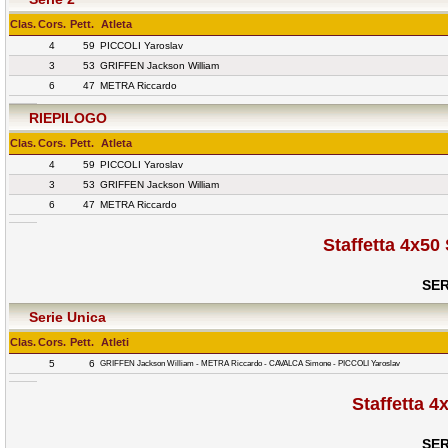
Clas.
Cors.
Pett.
Atleta
4
59
PICCOLI Yaroslav
3
53
GRIFFEN Jackson William
6
47
METRA Riccardo
RIEPILOGO
Clas.
Cors.
Pett.
Atleta
4
59
PICCOLI Yaroslav
3
53
GRIFFEN Jackson William
6
47
METRA Riccardo
Staffetta 4x50
SER
Serie Unica
Clas.
Cors.
Pett.
Atleti
5
6
GRIFFEN Jackson William - METRA Riccardo - CAVALCA Simone - PICCOLI Yaroslav
Staffetta 4
SER