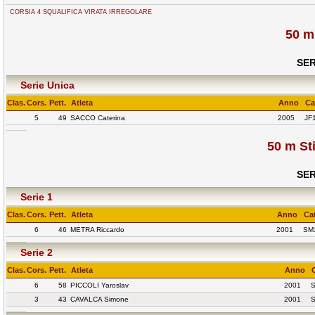
CORSIA 4 SQUALIFICA VIRATA IRREGOLARE
50 m
SER
Serie Unica
Clas.
Cors.
Pett.
Atleta
Anno
Ca
5
49
SACCO Caterina
2005
JF
50 m St
SER
Serie 1
Clas.
Cors.
Pett.
Atleta
Anno
Cat
6
46
METRA Riccardo
2001
SM
Serie 2
Clas.
Cors.
Pett.
Atleta
Anno
6
58
PICCOLI Yaroslav
2001
3
43
CAVALCA Simone
2001