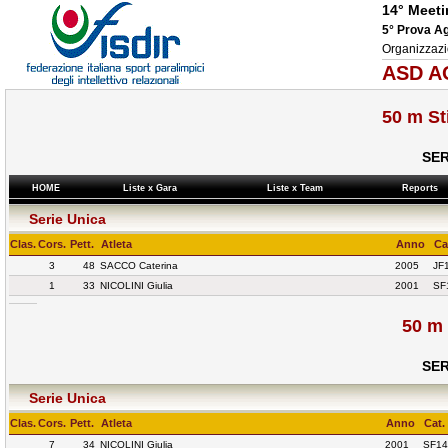
14° Meeti
5° Prova A
Organizzaz
ASD AO
50 m St
SER
HOME
Liste x Gara
Liste x Team
Reports
Serie Unica
Clas.
Cors.
Pett.
Atleta
Anno
Ca
3
48
SACCO Caterina
2005
JF
1
33
NICOLINI Giulia
2001
SF
50 m
SER
Serie Unica
Clas.
Cors.
Pett.
Atleta
Anno
Cat.
7
34
NICOLINI Giulia
2001
SF14