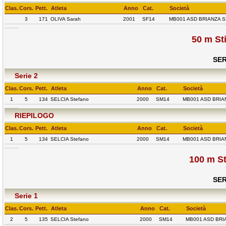
Clas.
Cors.
Pett.
Atleta
Anno
Cat.
Società
3
171
OLIVA Sarah
2001
SF14
MB001 ASD BRIANZA S
50 m St
SER
Serie 2
Clas.
Cors.
Pett.
Atleta
Anno
Cat.
Società
1
5
134
SELCIA Stefano
2000
SM14
MB001 ASD BRIA
RIEPILOGO
Clas.
Cors.
Pett.
Atleta
Anno
Cat.
Società
1
5
134
SELCIA Stefano
2000
SM14
MB001 ASD BRIA
100 m St
SER
Serie 1
Clas.
Cors.
Pett.
Atleta
Anno
Cat.
Società
2
5
135
SELCIA Stefano
2000
SM14
MB001 ASD BRI