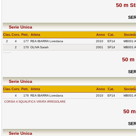
50 m St
SER
Serie Unica
Clas.
Cors.
Pett.
Atleta
Anno
Cat.
Società
2
4
177
REA IBARRA Loredana
2010
EF14
MB001 
2
170
OLIVA Sarah
2001
SF14
MB001 
50 m
SER
Serie Unica
Clas.
Cors.
Pett.
Atleta
Anno
Cat.
Società
4
176
REA IBARRA Loredana
2010
EF14
MB001 
CORSIA 4 SQUALIFICA VIRATA IRREGOLARE
50 m
SER
Serie Unica