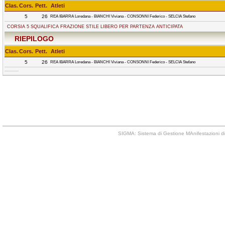
Clas.
Cors.
Pett.
Atleti
5
26
REA IBARRA Loredana - BIANCHI Viviana - CONSONNI Federico - SELCIA Stefano
CORSIA 5 SQUALIFICA FRAZIONE STILE LIBERO PER PARTENZA ANTICIPATA
RIEPILOGO
Clas.
Cors.
Pett.
Atleti
5
26
REA IBARRA Loredana - BIANCHI Viviana - CONSONNI Federico - SELCIA Stefano
SIGMA: Sistema di Gestione MAnifestazioni di 