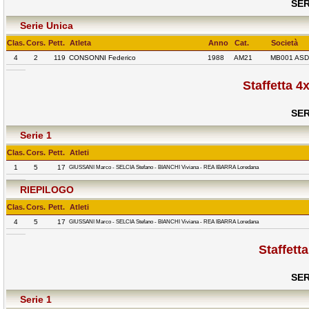
SER
Serie Unica
Clas.
Cors.
Pett.
Atleta
Anno
Cat.
Società
4
2
119
CONSONNI Federico
1988
AM21
MB001 ASD
Staffetta 4
SER
Serie 1
Clas.
Cors.
Pett.
Atleti
1
5
17
GIUSSANI Marco - SELCIA Stefano - BIANCHI Viviana - REA IBARRA Loredana
RIEPILOGO
Clas.
Cors.
Pett.
Atleti
4
5
17
GIUSSANI Marco - SELCIA Stefano - BIANCHI Viviana - REA IBARRA Loredana
Staffett
SER
Serie 1