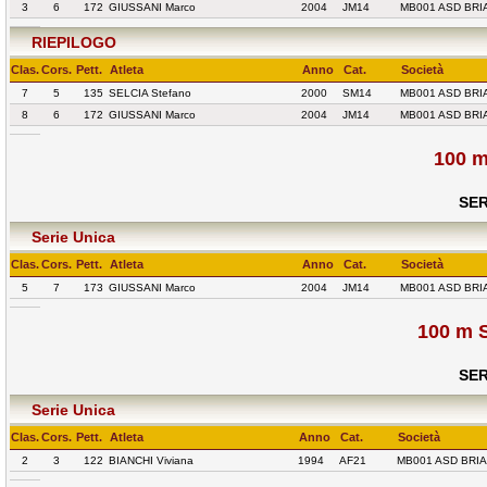
3
6
172
GIUSSANI Marco
2004
JM14
MB001 ASD BRI
RIEPILOGO
Clas.
Cors.
Pett.
Atleta
Anno
Cat.
Società
7
5
135
SELCIA Stefano
2000
SM14
MB001 ASD BRI
8
6
172
GIUSSANI Marco
2004
JM14
MB001 ASD BRI
100 
SER
Serie Unica
Clas.
Cors.
Pett.
Atleta
Anno
Cat.
Società
5
7
173
GIUSSANI Marco
2004
JM14
MB001 ASD BRI
100 m S
SER
Serie Unica
Clas.
Cors.
Pett.
Atleta
Anno
Cat.
Società
2
3
122
BIANCHI Viviana
1994
AF21
MB001 ASD BRI