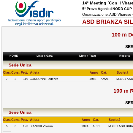
14° Meeting `Con il Vhar
5° Prova Agonisti NORD CUP
Organizzazione: ASD Vharese
ASD BRIANZA SIL
100 m D
SER
HOME
Liste x Gara
Liste x Team
Reports
Serie Unica
Clas.
Cors.
Pett.
Atleta
Anno
Cat.
Società
7
2
119
CONSONNI Federico
1988
AM21
MB001 ASD
100 m 
SER
Serie Unica
Clas.
Cors.
Pett.
Atleta
Anno
Cat.
Società
5
6
123
BIANCHI Viviana
1994
AF21
MB001 ASD BRI