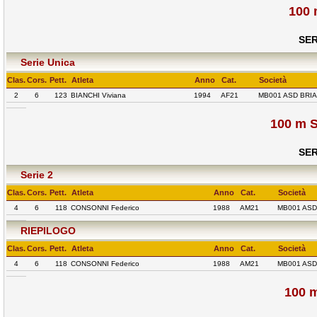
100 
SER
Serie Unica
Clas.
Cors.
Pett.
Atleta
Anno
Cat.
Società
2
6
123
BIANCHI Viviana
1994
AF21
MB001 ASD BRI
100 m S
SER
Serie 2
Clas.
Cors.
Pett.
Atleta
Anno
Cat.
Società
4
6
118
CONSONNI Federico
1988
AM21
MB001 ASD
RIEPILOGO
Clas.
Cors.
Pett.
Atleta
Anno
Cat.
Società
4
6
118
CONSONNI Federico
1988
AM21
MB001 ASD
100 