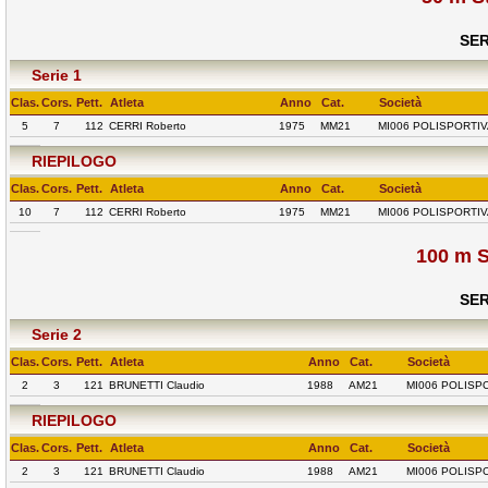
SER
Serie 1
Clas.
Cors.
Pett.
Atleta
Anno
Cat.
Società
5
7
112
CERRI Roberto
1975
MM21
MI006 POLISPORTIV
RIEPILOGO
Clas.
Cors.
Pett.
Atleta
Anno
Cat.
Società
10
7
112
CERRI Roberto
1975
MM21
MI006 POLISPORTIV
100 m S
SER
Serie 2
Clas.
Cors.
Pett.
Atleta
Anno
Cat.
Società
2
3
121
BRUNETTI Claudio
1988
AM21
MI006 POLISP
RIEPILOGO
Clas.
Cors.
Pett.
Atleta
Anno
Cat.
Società
2
3
121
BRUNETTI Claudio
1988
AM21
MI006 POLISP