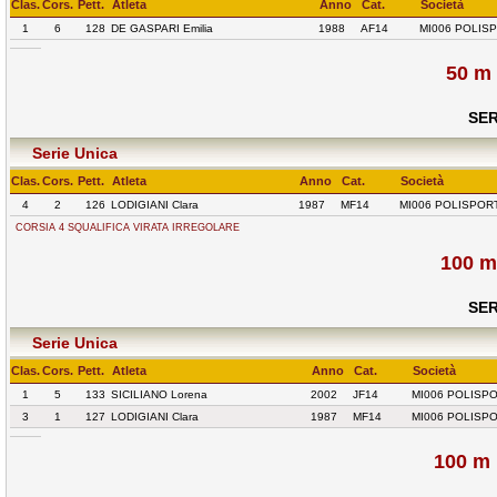
Clas.
Cors.
Pett.
Atleta
Anno
Cat.
Società
1
6
128
DE GASPARI Emilia
1988
AF14
MI006 POLIS
50 m
SER
Serie Unica
Clas.
Cors.
Pett.
Atleta
Anno
Cat.
Società
4
2
126
LODIGIANI Clara
1987
MF14
MI006 POLISPOR
CORSIA 4 SQUALIFICA VIRATA IRREGOLARE
100 m
SER
Serie Unica
Clas.
Cors.
Pett.
Atleta
Anno
Cat.
Società
1
5
133
SICILIANO Lorena
2002
JF14
MI006 POLISPO
3
1
127
LODIGIANI Clara
1987
MF14
MI006 POLISPO
100 m 