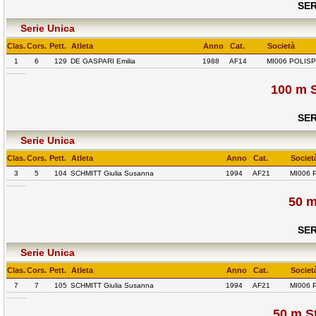
SER
Serie Unica
Clas.
Cors.
Pett.
Atleta
Anno
Cat.
Società
1
6
129
DE GASPARI Emilia
1988
AF14
MI006 POLIS
100 m S
SER
Serie Unica
Clas.
Cors.
Pett.
Atleta
Anno
Cat.
Societ
3
5
104
SCHMITT Giulia Susanna
1994
AF21
MI006 
50 m
SER
Serie Unica
Clas.
Cors.
Pett.
Atleta
Anno
Cat.
Societ
7
7
105
SCHMITT Giulia Susanna
1994
AF21
MI006 
50 m St