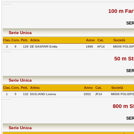
100 m Far
SER
Serie Unica
Clas.
Cors.
Pett.
Atleta
Anno
Cat.
Società
3
6
129
DE GASPARI Emilia
1988
AF14
MI006 POLIS
50 m St
SER
Serie Unica
Clas.
Cors.
Pett.
Atleta
Anno
Cat.
Società
1
5
132
SICILIANO Lorena
2002
JF14
MI006 POLISPO
800 m St
SER
Serie Unica