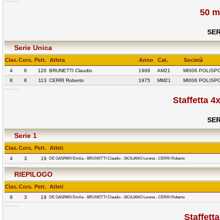
50 m
SER
Serie Unica
Clas.
Cors.
Pett.
Atleta
Anno
Cat.
Società
4
6
120
BRUNETTI Claudio
1988
AM21
MI006 POLISP
8
8
113
CERRI Roberto
1975
MM21
MI006 POLISP
Staffetta 4
SER
Serie 1
Clas.
Cors.
Pett.
Atleti
4
3
19
DE GASPARI Emilia - BRUNETTI Claudio - SICILIANO Lorena - CERRI Roberto
RIEPILOGO
Clas.
Cors.
Pett.
Atleti
8
3
19
DE GASPARI Emilia - BRUNETTI Claudio - SICILIANO Lorena - CERRI Roberto
Staffett