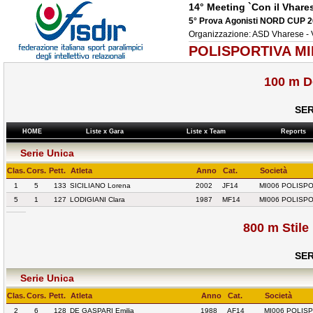
14° Meeting `Con il Vhare
5° Prova Agonisti NORD CUP 
Organizzazione: ASD Vharese 
POLISPORTIVA MI
100 m D
SER
HOME
Liste x Gara
Liste x Team
Reports
Serie Unica
Clas.
Cors.
Pett.
Atleta
Anno
Cat.
Società
1
5
133
SICILIANO Lorena
2002
JF14
MI006 POLISPO
5
1
127
LODIGIANI Clara
1987
MF14
MI006 POLISPO
800 m Stile
SER
Serie Unica
Clas.
Cors.
Pett.
Atleta
Anno
Cat.
Società
2
6
128
DE GASPARI Emilia
1988
AF14
MI006 POLIS