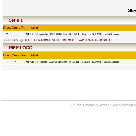
SER
Serie 1
Clas.
Cors.
Pett.
Atleti
2
6
28
CERRI Roberto - LODIGIANI Clara - BRUNETTI Claudio - SCHMITT Giulia Susanna
CORSIA 5 SQUALIFICA FRAZIONE STILE LIBERO PER PARTENZA ANTICIPATA
RIEPILOGO
Clas.
Cors.
Pett.
Atleti
7
6
28
CERRI Roberto - LODIGIANI Clara - BRUNETTI Claudio - SCHMITT Giulia Susanna
SIGMA: Sistema di Gestione MAnifestazioni di 