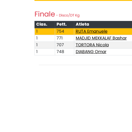
Finale
- Disco/DT Kg
Clas.
Pett.
Atleta
1
754
RUTA Emanuele
1
771
MADJID MEKKALAF Bashar
1
707
TORTORA Nicola
1
748
DIABANG Omar