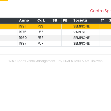
Centro Spo
Anno
Cat.
SB
PB
Società
1°
1991
F33
SEMPIONE
1975
F55
VARESE
1960
F55
SEMPIONE
1997
F57
SEMPIONE
WISE: Sport Events Management - by FIDAL SERVIZI & AM-Linkweb