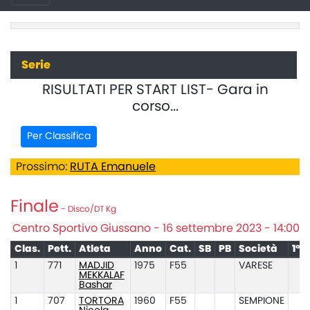
Serie
RISULTATI PER START LIST- Gara in
corso...
Per Classifica
Prossimo:
RUTA Emanuele
Finale
- Disco/DT Kg
Centro Sportivo Giussano - 16 settembre 2023 - 14:00
Clas.
Pett.
Atleta
Anno
Cat.
SB
PB
Società
1°
1
771
MADJID
1975
F55
VARESE
MEKKALAF
Bashar
1
707
TORTORA
1960
F55
SEMPIONE