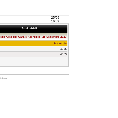
25/09 -
16:59
Turni Iniziali
degli Atleti per Gara e Accredito - 25 Settembre 2023
Accredito
43.30
45.72
Linkweb