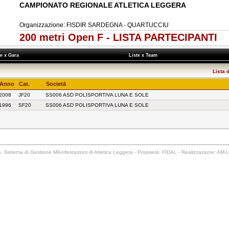
CAMPIONATO REGIONALE ATLETICA LEGGERA
Organizzazione: FISDIR SARDEGNA - QUARTUCCIU
200 metri Open F - LISTA PARTECIPANTI
te x Gara
Liste x Team
Lista 
Anno
Cat.
Societā
2008
JF20
SS006 ASD POLISPORTIVA LUNA E SOLE
1996
SF20
SS006 ASD POLISPORTIVA LUNA E SOLE
 Sistema di Gestione MAnifestazioni di Atletica Leggera - Proprietā: FIDAL - Realizzazione: AM-