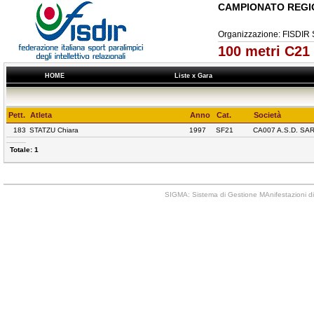
CAMPIONATO REGI
Organizzazione: FISD
100 metri C21
HOME
Liste x Gara
Pett.
Atleta
Anno
Cat.
Società
183
STATZU Chiara
1997
SF21
CA007 A.S.D. S
Totale: 1
SIGMA: Sistema di Gestione MAnifestazioni di 