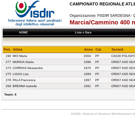
CAMPIONATO REGIONALE ATL
Organizzazione: FISDIR SARDEGNA 
Marcia/Cammino 400 m
HOME
Liste x Gara
Pett.
Atleta
Anno
Cat.
Societā
190
MOI Marta
2004
PF
CA028 POLISPO
277
MURGIA Giada
1996
PF
OR007 ASD SE
273
CORRIAS Alessandra
1970
PF
OR007 ASD SE
275
LIGAS Lisa
1999
PF
OR007 ASD SE
278
PALA Francesca
1997
PF
OR007 ASD SE
268
BRENNA Isabella
1991
PF
OR007 ASD SE
Totale: 6
SIGMA: Sistema di Gestione MAnifestazioni di 