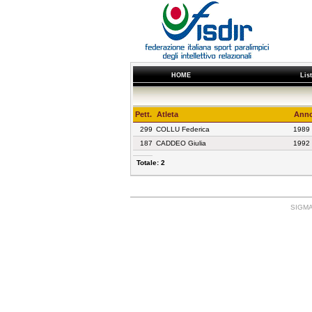
HOME
Lis
Pett.
Atleta
Ann
299
COLLU Federica
1989
187
CADDEO Giulia
1992
Totale: 2
SIGMA: