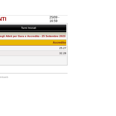
25/09 -
NTI
16:59
Turni Iniziali
degli Atleti per Gara e Accredito - 25 Settembre 2023
Accredito
25.27
32.28
Linkweb