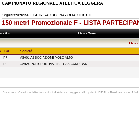
CAMPIONATO REGIONALE ATLETICA LEGGERA
Organizzazione: FISDIR SARDEGNA - QUARTUCCIU
150 metri Promozionale F - LISTA PARTECIPA
te x Gara
Liste x Team
Lista 
o
Cat.
Società
PF
VS001 ASSOCIAZIONE VOLO ALTO
PF
CA028 POLISPORTIVA LIBERTAS CAMPIDAN
 Sistema di Gestione MAnifestazioni di Atletica Leggera - Proprietà: FIDAL - Realizzazione: AM-