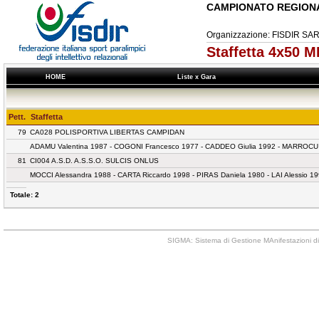
CAMPIONATO REGION
Organizzazione: FISDIR 
Staffetta 4x50 
HOME
Liste x Gara
Pett.
Staffetta
79
CA028 POLISPORTIVA LIBERTAS CAMPIDAN
ADAMU Valentina 1987 - COGONI Francesco 1977 - CADDEO Giulia 1992 - MARROCU
81
CI004 A.S.D. A.S.S.O. SULCIS ONLUS
MOCCI Alessandra 1988 - CARTA Riccardo 1998 - PIRAS Daniela 1980 - LAI Alessio 1
Totale: 2
SIGMA: Sistema di Gestione MAnifestazioni di 