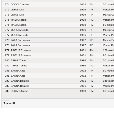
274
GODDI Carmine
2002
PM
50 metri
275
LIGAS Lisa
1999
PF
Vortex P
275
LIGAS Lisa
1999
PF
Marcia/C
276
MASIA Nicola
1995
PM
Vortex P
276
MASIA Nicola
1995
PM
80 piani
277
MURGIA Giada
1996
PF
Marcia/C
277
MURGIA Giada
1996
PF
Vortex P
278
PALA Francesca
1997
PF
Marcia/C
278
PALA Francesca
1997
PF
Vortex P
279
PINTUS Edoardo
2001
PM
150 metr
279
PINTUS Edoardo
2001
PM
80 piani
280
PIRAS Tonino
1986
PM
50 metri
280
PIRAS Tonino
1986
PM
Vortex P
281
SANNA Alice
2002
PF
50 metri
281
SANNA Alice
2002
PF
Vortex P
282
SANNA Daniele
2001
PM
150 metr
282
SANNA Daniele
2001
PM
Vortex P
283
URRAI Claudio
1989
PM
80 piani
Totale: 32