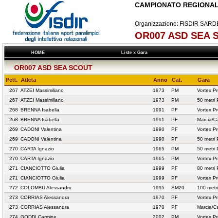
CAMPIONATO REGIONAL
Organizzazione: FISDIR SA
OR007 ASD SEA S
HOME
Liste x Gara
OR007 ASD SEA SCOUT
Pett.
Atleta
Anno
Cat.
Gara
267
ATZEI Massimiliano
1973
PM
Vortex P
267
ATZEI Massimiliano
1973
PM
50 metri
268
BRENNA Isabella
1991
PF
Vortex P
268
BRENNA Isabella
1991
PF
Marcia/C
269
CADONI Valentina
1990
PF
Vortex P
269
CADONI Valentina
1990
PF
50 metri
270
CARTA Ignazio
1965
PM
50 metri
270
CARTA Ignazio
1965
PM
Vortex P
271
CIANCIOTTO Giulia
1999
PF
80 metri
271
CIANCIOTTO Giulia
1999
PF
Vortex P
272
COLOMBU Alessandro
1995
SM20
100 metr
273
CORRIAS Alessandra
1970
PF
Vortex P
273
CORRIAS Alessandra
1970
PF
Marcia/C
274
GODDI Carmine
2002
PM
Vortex P