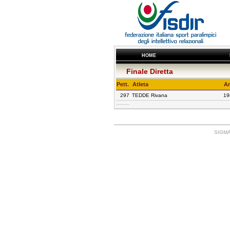
HOME
Finale Diretta
Pett.
Atleta
A
297
TEDDE Rivana
19
SIGMA: