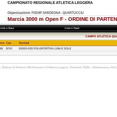
CAMPIONATO REGIONALE ATLETICA LEGGERA
Organizzazione: FISDIR SARDEGNA - QUARTUCCIU
Marcia 3000 m Open F - ORDINE DI PARTE
Liste x Gara
Liste x Team
CAMPO ATLETICA QUAR
nno
Cat.
Societā
88
SF20
SS006 ASD POLISPORTIVA LUNA E SOLE
 Sistema di Gestione MAnifestazioni di Atletica Leggera - Proprietā: FIDAL - Realizzazione: AM-