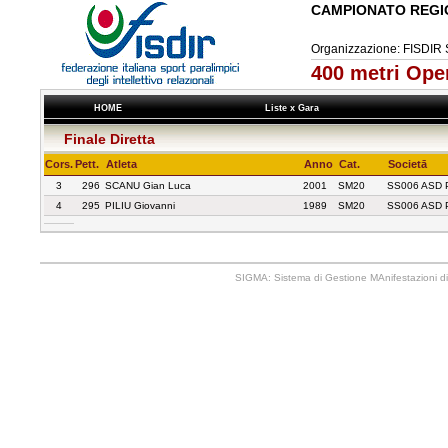
CAMPIONATO REGI
Organizzazione: FISD
400 metri Op
HOME
Liste x Gara
Finale Diretta
Cors.
Pett.
Atleta
Anno
Cat.
Societā
3
296
SCANU Gian Luca
2001
SM20
SS006 ASD 
4
295
PILIU Giovanni
1989
SM20
SS006 ASD 
SIGMA: Sistema di Gestione MAnifestazioni di 