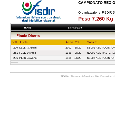
CAMPIONATO REGIO
Organizzazione: FISDI
Peso 7.260 Kg
HOME
Liste x Gara
Finale Diretta
Pett.
Atleta
Anno
Cat.
Societā
290
LELLA Cristian
2002
SM20
SS006 ASD POLISPOR
261
FELE Stefano
1989
SM20
NU002 ASD HASTERI
295
PILIU Giovanni
1989
SM20
SS006 ASD POLISPOR
SIGMA: Sistema di Gestione MAnifestazioni di 