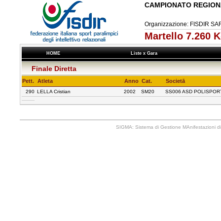
CAMPIONATO REGION
Organizzazione: FISDIR 
Martello 7.260
HOME
Liste x Gara
Finale Diretta
Pett.
Atleta
Anno
Cat.
Societā
290
LELLA Cristian
2002
SM20
SS006 ASD POLISPORT
SIGMA: Sistema di Gestione MAnifestazioni di 