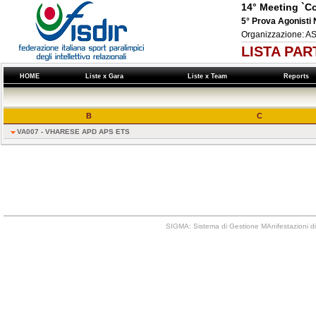
14° Meeting `Co
5° Prova Agonist
Organizzazione: 
LISTA PAR
HOME
Liste x Gara
Liste x Team
Reports
B
C
VA007 - VHARESE APD APS ETS
SIGMA: Sistema di Gestione MAnifestazioni di 