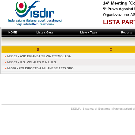
14° Meeting `Co
5° Prova Agonist
Organizzazione: 
LISTA PAR
HOME
Liste x Gara
Liste x Team
Reports
B
C
MB001 - ASD BRIANZA SILVIA TREMOLADA
MB003 - U.S. VOLALTO O.N.L.U.S.
MI006 - POLISPORTIVA MILANESE 1979 SPO
SIGMA: Sistema di Gestione MAnifestazioni di 