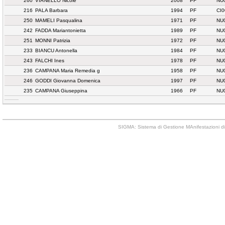
260
VIANELLO Nicole
2008
PF
NU
216
PALA Barbara
1994
PF
CI0
250
MAMELI Pasqualina
1971
PF
NU
242
FADDA Mariantonietta
1989
PF
NU
251
MONNI Patrizia
1972
PF
NU
233
BIANCU Antonella
1984
PF
NU
243
FALCHI Ines
1978
PF
NU
236
CAMPANA Maria Remedia g
1958
PF
NU
246
GODDI Giovanna Domenica
1997
PF
NU
235
CAMPANA Giuseppina
1966
PF
NU
SIGMA: Sistema di Gestione MAnifestazioni di 