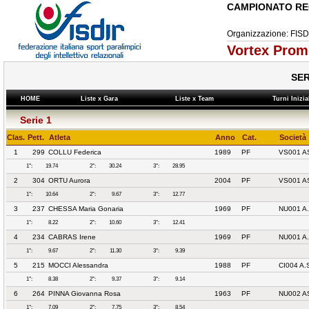
CAMPIONATO RE
Organizzazione: F
Vortex Prom
SER
HOME
Liste x Gara
Liste x Team
Turni Inizi
Serie 1
Clas.
Pett.
Atleta
Anno
Cat.
Società
1
299
COLLU Federica
1989
PF
VS001 A
1°:
19.74
2°:
30.24
3°:
28.95
2
304
ORTU Aurora
2004
PF
VS001 A
1°:
10.64
2°:
9.67
3°:
12.77
3
237
CHESSA Maria Gonaria
1969
PF
NU001 A
1°:
8.22
2°:
10.60
3°:
12.41
4
234
CABRAS Irene
1969
PF
NU001 A
1°:
9.67
2°:
11.30
3°:
9.39
5
215
MOCCI Alessandra
1988
PF
CI004 A.
1°:
8.38
2°:
9.37
3°:
9.14
6
264
PINNA Giovanna Rosa
1963
PF
NU002 A
1°:
7.09
2°:
7.75
3°:
8.54