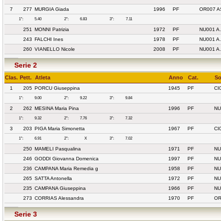
7
277
MURGIA Giada
1996
PF
OR007 A
1°:
5.40
2°:
6.83
3°:
7.11
251
MONNI Patrizia
1972
PF
NU001 A
243
FALCHI Ines
1978
PF
NU001 A
260
VIANELLO Nicole
2008
PF
NU001 A
Serie 2
Clas.
Pett.
Atleta
Anno
Cat.
So
1
205
PORCU Giuseppina
1945
PF
CI
1°:
9.00
2°:
9.22
3°:
9.84
2
262
MESINA Maria Pina
1996
PF
NU
1°:
9.32
2°:
7.76
3°:
7.32
3
203
PIGA Maria Simonetta
1967
PF
CI
1°:
6.91
2°:
X
3°:
7.02
250
MAMELI Pasqualina
1971
PF
NU
246
GODDI Giovanna Domenica
1997
PF
NU
236
CAMPANA Maria Remedia g
1958
PF
NU
265
SATTA Antonella
1972
PF
NU
235
CAMPANA Giuseppina
1966
PF
NU
273
CORRIAS Alessandra
1970
PF
OR
Serie 3