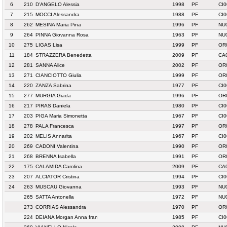
6
210
D'ANGELO Alessia
1998
PF
CI0
7
215
MOCCI Alessandra
1988
PF
CI0
8
262
MESINA Maria Pina
1996
PF
NU
9
264
PINNA Giovanna Rosa
1963
PF
NU
10
275
LIGAS Lisa
1999
PF
OR
11
184
STRAZZERA Benedetta
2009
PF
CA
12
281
SANNA Alice
2002
PF
OR
13
271
CIANCIOTTO Giulia
1999
PF
OR
14
220
ZANZA Sabrina
1977
PF
CI0
15
277
MURGIA Giada
1996
PF
OR
16
217
PIRAS Daniela
1980
PF
CI0
17
203
PIGA Maria Simonetta
1967
PF
CI
18
278
PALA Francesca
1997
PF
OR
19
202
MELIS Annarita
1967
PF
CI
20
269
CADONI Valentina
1990
PF
OR
21
268
BRENNA Isabella
1991
PF
OR
22
175
CALAMIDA Carolina
2009
PF
CA
23
207
ALCIATOR Cristina
1994
PF
CI0
24
263
MUSCAU Giovanna
1993
PF
NU
265
SATTA Antonella
1972
PF
NU
273
CORRIAS Alessandra
1970
PF
OR
224
DEIANA Morgan Anna fran
1985
PF
CI0