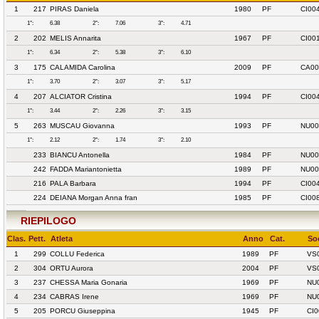
1
217
PIRAS Daniela
1980
PF
CI00
1°:
6.38
2°:
7.06
3°:
4.71
2
202
MELIS Annarita
1967
PF
CI00
1°:
6.34
2°:
5.38
3°:
6.10
3
175
CALAMIDA Carolina
2009
PF
CA00
1°:
3.70
2°:
3.07
3°:
5.17
4
207
ALCIATOR Cristina
1994
PF
CI00
1°:
3.44
2°:
2.26
3°:
3.15
5
263
MUSCAU Giovanna
1993
PF
NU00
1°:
2.12
2°:
1.74
3°:
2.10
233
BIANCU Antonella
1984
PF
NU00
242
FADDA Mariantonietta
1989
PF
NU00
216
PALA Barbara
1994
PF
CI00
224
DEIANA Morgan Anna fran
1985
PF
CI00
RIEPILOGO
Clas.
Pett.
Atleta
Anno
Cat.
So
1
299
COLLU Federica
1989
PF
VS
2
304
ORTU Aurora
2004
PF
VS
3
237
CHESSA Maria Gonaria
1969
PF
NU
4
234
CABRAS Irene
1969
PF
NU
5
205
PORCU Giuseppina
1945
PF
CI