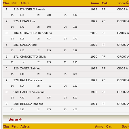
Clas.
Pett.
Atleta
Anno
Cat.
Società
1
210
D'ANGELO Alessia
1998
PF
CI004 A
1°:
6.81
2°:
6.30
3°:
9.47
2
275
LIGAS Lisa
1999
PF
OR007 
1°:
8.49
2°:
8.04
3°:
7.65
3
184
STRAZZERA Benedetta
2009
PF
CA007 
1°:
8.06
2°:
7.17
3°:
7.42
4
281
SANNA Alice
2002
PF
OR007 
1°:
6.45
2°:
7.29
3°:
7.99
5
271
CIANCIOTTO Giulia
1999
PF
OR007 
1°:
X
2°:
5.29
3°:
7.45
6
220
ZANZA Sabrina
1977
PF
CI004 A
1°:
6.13
2°:
7.16
3°:
6.11
7
278
PALA Francesca
1997
PF
OR007 
1°:
6.94
2°:
X
3°:
3.62
8
269
CADONI Valentina
1990
PF
OR007 
1°:
4.72
2°:
4.37
3°:
5.20
9
268
BRENNA Isabella
1991
PF
OR007 
1°:
5.17
2°:
4.75
3°:
4.52
Serie 4
Clas.
Pett.
Atleta
Anno
Cat.
Soci