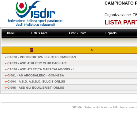
CAMPIONATO R
Organizzazione:
LISTA PAR
HOME
Liste x Gara
Liste x Team
Reports
T
C
N
CA028 - POLISPORTIVA LIBERTAS CAMPIDAN
CA033 - ASD ATHLETIC CLUB CAGLIARI
CA036 - ASD ATLETICA MARACALAGONIS - I
CI001 - AS ARCOBALENO - GONNESA
CI004 - A.S.D. A.S.S.O. SULCIS ONLUS
CI008 - ASD GLI EQUILIBRISTI ONLUS
SIGMA: Sistema di Gestione MAnifestazioni di 