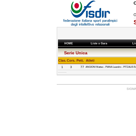
O
HOME
Liste x Gara
Li
Serie Unica
Clas.
Cors.
Pett.
Atleti
1
3
77
ANGIONI Matteo - PIANA Leandro - PITZALIS E
SIGMA: