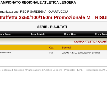
CAMPIONATO REGIONALE ATLETICA LEGGERA
rganizzazione: FISDIR SARDEGNA - QUARTUCCIU
Staffetta 3x50/100/150m Promozionale M - RISU
SERIE - RISULTATI
ste x Team
Turni Iniziali
Ris. x Gara
Ris. x Te
CAMPO ATLETICA QUARTUCC
Cat.
Societā
PM
CA007 A.S.D. SARDEGNA SPORT
doardo Giovan
 Sistema di Gestione MAnifestazioni di Atletica Leggera - Proprietā: FIDAL - Realizzazione: AM-