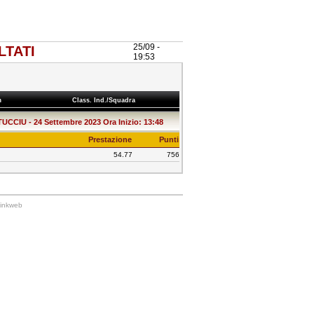
25/09 -
LTATI
19:53
am
Class. Ind./Squadra
IU - 24 Settembre 2023 Ora Inizio: 13:48
Prestazione
Punti
54.77
756
Linkweb