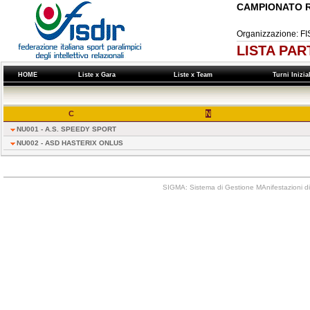
CAMPIONATO R
Organizzazione:
LISTA PAR
HOME
Liste x Gara
Liste x Team
Turni Inizi
C
N
NU001 - A.S. SPEEDY SPORT
NU002 - ASD HASTERIX ONLUS
SIGMA: Sistema di Gestione MAnifestazioni di 