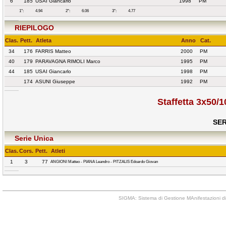
6
185
USAI Giancarlo
1998
PM
1°:
4.94
2°:
6.06
3°:
4.77
RIEPILOGO
Clas.
Pett.
Atleta
Anno
Cat.
34
176
FARRIS Matteo
2000
PM
40
179
PARAVAGNA RIMOLI Marco
1995
PM
44
185
USAI Giancarlo
1998
PM
174
ASUNI Giuseppe
1992
PM
Staffetta 3x50
SER
Serie Unica
Clas.
Cors.
Pett.
Atleti
1
3
77
ANGIONI Matteo - PIANA Leandro - PITZALIS Edoardo Giovan
SIGMA: Sistema di Gestione MAnifestazioni di 