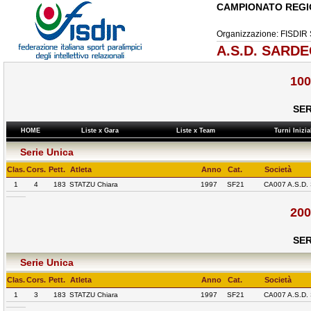
CAMPIONATO REGI
Organizzazione: FISD
A.S.D. SARDE
100
SER
HOME
Liste x Gara
Liste x Team
Turni Inizi
Serie Unica
Clas.
Cors.
Pett.
Atleta
Anno
Cat.
Società
1
4
183
STATZU Chiara
1997
SF21
CA007 A.S.D
200
SER
Serie Unica
Clas.
Cors.
Pett.
Atleta
Anno
Cat.
Società
1
3
183
STATZU Chiara
1997
SF21
CA007 A.S.D