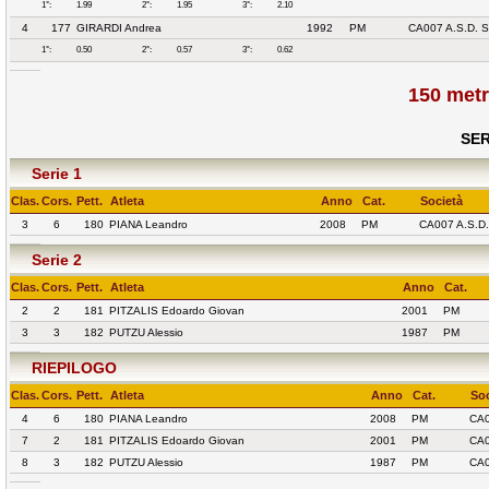
1°:
1.99
2°:
1.95
3°:
2.10
4
177
GIRARDI Andrea
1992
PM
CA007 A.S.D.
1°:
0.50
2°:
0.57
3°:
0.62
150 metr
SER
Serie 1
Clas.
Cors.
Pett.
Atleta
Anno
Cat.
Società
3
6
180
PIANA Leandro
2008
PM
CA007 A.S.
Serie 2
Clas.
Cors.
Pett.
Atleta
Anno
Cat.
2
2
181
PITZALIS Edoardo Giovan
2001
PM
3
3
182
PUTZU Alessio
1987
PM
RIEPILOGO
Clas.
Cors.
Pett.
Atleta
Anno
Cat.
Soc
4
6
180
PIANA Leandro
2008
PM
CA0
7
2
181
PITZALIS Edoardo Giovan
2001
PM
CA0
8
3
182
PUTZU Alessio
1987
PM
CA0