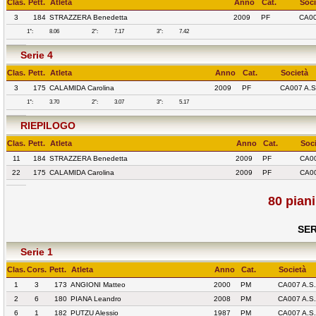
Clas.
Pett.
Atleta
Anno
Cat.
Soci
3
184
STRAZZERA Benedetta
2009
PF
CA00
1°:
8.06
2°:
7.17
3°:
7.42
Serie 4
Clas.
Pett.
Atleta
Anno
Cat.
Società
3
175
CALAMIDA Carolina
2009
PF
CA007 A.
1°:
3.70
2°:
3.07
3°:
5.17
RIEPILOGO
Clas.
Pett.
Atleta
Anno
Cat.
Soc
11
184
STRAZZERA Benedetta
2009
PF
CA0
22
175
CALAMIDA Carolina
2009
PF
CA0
80 pian
SER
Serie 1
Clas.
Cors.
Pett.
Atleta
Anno
Cat.
Società
1
3
173
ANGIONI Matteo
2000
PM
CA007 A.S
2
6
180
PIANA Leandro
2008
PM
CA007 A.S
6
1
182
PUTZU Alessio
1987
PM
CA007 A.S