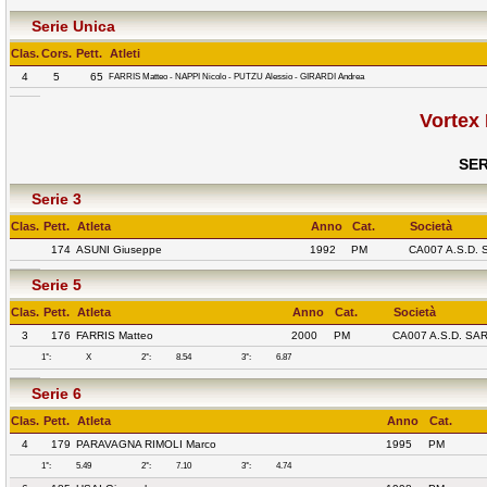
Serie Unica
Clas.
Cors.
Pett.
Atleti
4
5
65
FARRIS Matteo - NAPPI Nicolo - PUTZU Alessio - GIRARDI Andrea
Vortex
SER
Serie 3
Clas.
Pett.
Atleta
Anno
Cat.
Società
174
ASUNI Giuseppe
1992
PM
CA007 A.S.D.
Serie 5
Clas.
Pett.
Atleta
Anno
Cat.
Società
3
176
FARRIS Matteo
2000
PM
CA007 A.S.D. S
1°:
X
2°:
8.54
3°:
6.87
Serie 6
Clas.
Pett.
Atleta
Anno
Cat.
4
179
PARAVAGNA RIMOLI Marco
1995
PM
1°:
5.49
2°:
7.10
3°:
4.74