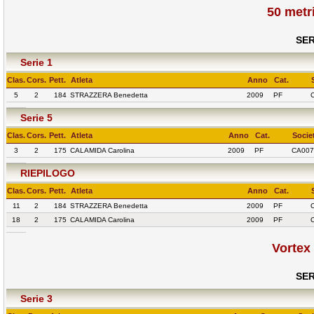
50 metr
SER
Serie 1
Clas.
Cors.
Pett.
Atleta
Anno
Cat.
5
2
184
STRAZZERA Benedetta
2009
PF
Serie 5
Clas.
Cors.
Pett.
Atleta
Anno
Cat.
Socie
3
2
175
CALAMIDA Carolina
2009
PF
CA007
RIEPILOGO
Clas.
Cors.
Pett.
Atleta
Anno
Cat.
11
2
184
STRAZZERA Benedetta
2009
PF
18
2
175
CALAMIDA Carolina
2009
PF
Vortex
SER
Serie 3