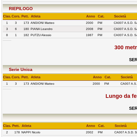
RIEPILOGO
Clas.
Cors.
Pett.
Atleta
Anno
Cat.
Società
1
3
173
ANGIONI Matteo
2000
PM
CA007 A.S.D.
3
6
180
PIANA Leandro
2008
PM
CA007 A.S.D.
8
1
182
PUTZU Alessio
1987
PM
CA007 A.S.D.
300 metr
SER
Serie Unica
Clas.
Cors.
Pett.
Atleta
Anno
Cat.
Società
1
3
173
ANGIONI Matteo
2000
PM
CA007 A.S
Lungo da f
SER
Clas.
Pett.
Atleta
Anno
Cat.
Società
2
178
NAPPI Nicolo
2002
PM
CA007 A.S.D.