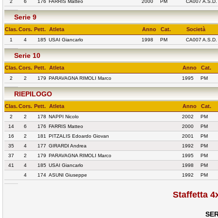
2
6
176
FARRIS Matteo
2000
PM
CA007 A.S.D
Serie 9
Clas.
Cors.
Pett.
Atleta
Anno
Cat.
Società
1
4
185
USAI Giancarlo
1998
PM
CA007 A.S.D
Serie 10
Clas.
Cors.
Pett.
Atleta
Anno
Cat.
2
2
179
PARAVAGNA RIMOLI Marco
1995
PM
RIEPILOGO
Clas.
Cors.
Pett.
Atleta
Anno
Cat.
2
2
178
NAPPI Nicolo
2002
PM
14
6
176
FARRIS Matteo
2000
PM
16
2
181
PITZALIS Edoardo Giovan
2001
PM
35
4
177
GIRARDI Andrea
1992
PM
37
2
179
PARAVAGNA RIMOLI Marco
1995
PM
41
4
185
USAI Giancarlo
1998
PM
4
174
ASUNI Giuseppe
1992
PM
Staffetta 
SER