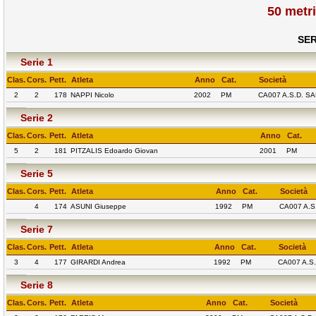
50 metr
SER
Serie 1
Clas.
Cors.
Pett.
Atleta
Anno
Cat.
Società
2
2
178
NAPPI Nicolo
2002
PM
CA007 A.S.D. 
Serie 2
Clas.
Cors.
Pett.
Atleta
Anno
Cat.
5
2
181
PITZALIS Edoardo Giovan
2001
PM
Serie 5
Clas.
Cors.
Pett.
Atleta
Anno
Cat.
Società
4
174
ASUNI Giuseppe
1992
PM
CA007 A.
Serie 7
Clas.
Cors.
Pett.
Atleta
Anno
Cat.
Società
3
4
177
GIRARDI Andrea
1992
PM
CA007 A.S
Serie 8
Clas.
Cors.
Pett.
Atleta
Anno
Cat.
Società