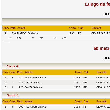
Lungo da f
SER
Clas.
Pett.
Atleta
Anno
Cat.
Società
2
210
D'ANGELO Alessia
1998
PF
CI004 A.S.D. A
1°:
0.70
2°:
0.79
3°:
0.65
50 metr
SER
Serie 4
Clas.
Cors.
Pett.
Atleta
Anno
Cat.
Società
1
4
215
MOCCI Alessandra
1988
PF
CI004 A.S.
2
2
217
PIRAS Daniela
1980
PF
CI004 A.S.
3
6
220
ZANZA Sabrina
1977
PF
CI004 A.S.
Serie 5
Clas.
Cors.
Pett.
Atleta
Anno
Cat.
Società
1
6
207
ALCIATOR Cristina
1994
PF
CI004 A.S.