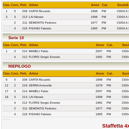
Clas.
Cors.
Pett.
Atleta
Anno
Cat.
Società
1
5
208
CARTA Riccardo
1998
PM
CI004 A
3
3
213
LAI Alessio
1998
PM
CI004 A
2
211
DEMONTIS Federico
1977
PM
CI004 A
4
218
PISANO Fabrizio
1985
PM
CI004 A
Serie 10
Clas.
Cors.
Pett.
Atleta
Anno
Cat.
Soci
1
3
214
MAMELI Fabio
2007
PM
CI00
4
212
FLORIS Sergio Ernesto
1982
PM
CI00
RIEPILOGO
Clas.
Cors.
Pett.
Atleta
Anno
Cat.
Soci
6
5
208
CARTA Riccardo
1998
PM
CI00
12
2
219
SERRA Antonello
1978
PM
CI00
17
3
214
MAMELI Fabio
2007
PM
CI00
18
3
213
LAI Alessio
1998
PM
CI00
4
212
FLORIS Sergio Ernesto
1982
PM
CI00
2
211
DEMONTIS Federico
1977
PM
CI00
4
218
PISANO Fabrizio
1985
PM
CI00
Staffetta 