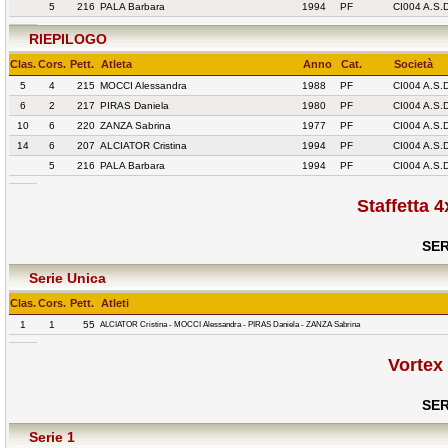
5
216
PALA Barbara
1994
PF
CI004 A.S.
RIEPILOGO
Clas.
Cors.
Pett.
Atleta
Anno
Cat.
Società
5
4
215
MOCCI Alessandra
1988
PF
CI004 A.S.
6
2
217
PIRAS Daniela
1980
PF
CI004 A.S.
10
6
220
ZANZA Sabrina
1977
PF
CI004 A.S.
14
6
207
ALCIATOR Cristina
1994
PF
CI004 A.S.
5
216
PALA Barbara
1994
PF
CI004 A.S.
Staffetta 
SER
Serie Unica
Clas.
Cors.
Pett.
Atleti
1
1
55
ALCIATOR Cristina - MOCCI Alessandra - PIRAS Daniela - ZANZA Sabrina
Vortex
SER
Serie 1