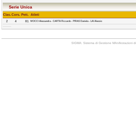
Serie Unica
Clas.
Cors.
Pett.
Atleti
2
4
81
MOCCI Alessandra - CARTA Riccardo - PIRAS Daniela - LAI Alessio
SIGMA: Sistema di Gestione MAnifestazioni di 