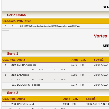
SER
Serie Unica
Clas.
Cors.
Pett.
Atleti
3
6
61
CARTA Riccardo - LAI Alessio - SERRA Antonello - MAMELI Fabio
Vortex
SER
Serie 1
Clas.
Pett.
Atleta
Anno
Cat.
Società
4
219
SERRA Antonello
1978
PM
CI004 A.S.D
1°:
X
2°:
25.03
3°:
20.35
6
213
LAI Alessio
1998
PM
CI004 A.S.D
1°:
18.11
2°:
23.21
3°:
21.20
211
DEMONTIS Federico
1977
PM
CI004 A.S.D
Serie 2
Clas.
Pett.
Atleta
Anno
Cat.
Società
6
208
CARTA Riccardo
1998
PM
CI004 A.S.D. A.S.S
1°:
X
2°:
14.82
3°:
17.20