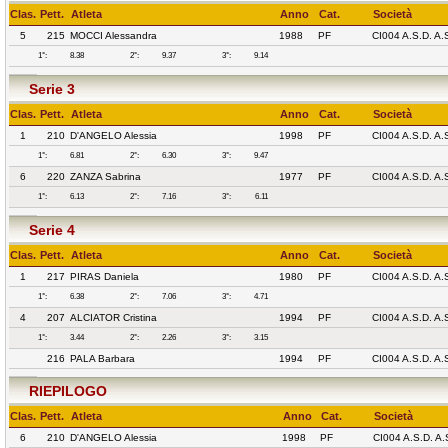
Clas.
Pett.
Atleta
Anno
Cat.
Società
5
215
MOCCI Alessandra
1988
PF
CI004 A.S.D. A
1°:
8.38
2°:
9.37
3°:
9.14
Serie 3
Clas.
Pett.
Atleta
Anno
Cat.
Società
1
210
D'ANGELO Alessia
1998
PF
CI004 A.S.D. A
1°:
6.81
2°:
6.30
3°:
9.47
6
220
ZANZA Sabrina
1977
PF
CI004 A.S.D. A
1°:
6.13
2°:
7.16
3°:
6.11
Serie 4
Clas.
Pett.
Atleta
Anno
Cat.
Società
1
217
PIRAS Daniela
1980
PF
CI004 A.S.D. A
1°:
6.38
2°:
7.06
3°:
4.71
4
207
ALCIATOR Cristina
1994
PF
CI004 A.S.D. A
1°:
3.44
2°:
2.26
3°:
3.15
216
PALA Barbara
1994
PF
CI004 A.S.D. A
RIEPILOGO
Clas.
Pett.
Atleta
Anno
Cat.
Società
6
210
D'ANGELO Alessia
1998
PF
CI004 A.S.D. A