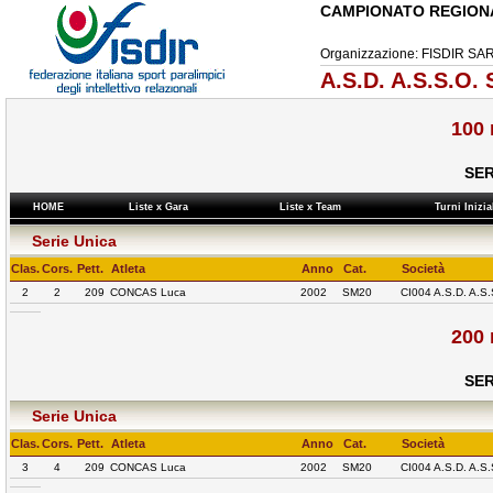
CAMPIONATO REGION
Organizzazione: FISDIR 
A.S.D. A.S.S.O.
100 
SER
HOME
Liste x Gara
Liste x Team
Turni Inizi
Serie Unica
Clas.
Cors.
Pett.
Atleta
Anno
Cat.
Società
2
2
209
CONCAS Luca
2002
SM20
CI004 A.S.D. A.
200 
SER
Serie Unica
Clas.
Cors.
Pett.
Atleta
Anno
Cat.
Società
3
4
209
CONCAS Luca
2002
SM20
CI004 A.S.D. A.