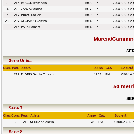
7
215
MOCCI Alessandra
1988
PF
CI004 A.S.D. A
14
220
ZANZA Sabrina
1977
PF
CI004 A.S.D. A
16
217
PIRAS Daniela
1980
PF
CI004 A.S.D. A
23
207
ALCIATOR Cristina
1994
PF
CI004 A.S.D. A
216
PALA Barbara
1994
PF
CI004 A.S.D. A
Marcia/Cammin
SER
Serie Unica
Clas.
Pett.
Atleta
Anno
Cat.
Società
212
FLORIS Sergio Ernesto
1982
PM
CI004 A.
50 metr
SER
Serie 7
Clas.
Cors.
Pett.
Atleta
Anno
Cat.
Società
1
2
219
SERRA Antonello
1978
PM
CI004 A.S.D.
Serie 8