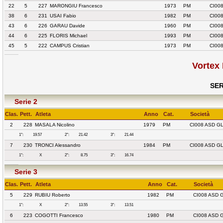
22
5
227
MARONGIU Francesco
1973
PM
CI00
38
6
231
USAI Fabio
1982
PM
CI00
43
6
226
GARAU Davide
1960
PM
CI00
44
6
225
FLORIS Michael
1993
PM
CI00
45
5
222
CAMPUS Cristian
1973
PM
CI00
Vortex
SER
Serie 2
Clas.
Pett.
Atleta
Anno
Cat.
Società
2
228
MASALA Nicolino
1979
PM
CI008 ASD G
1°:
19.57
2°:
21.42
3°:
21.44
7
230
TRONCI Alessandro
1984
PM
CI008 ASD G
1°:
X
2°:
8.75
3°:
16.74
Serie 3
Clas.
Pett.
Atleta
Anno
Cat.
Società
5
229
RUBIU Roberto
1982
PM
CI008 ASD 
1°:
X
2°:
13.55
3°:
13.51
6
223
COGOTTI Francesco
1980
PM
CI008 ASD 