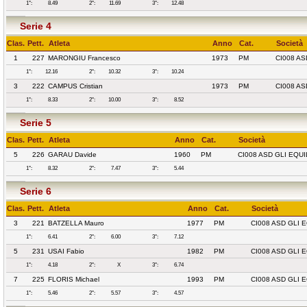
1°:
8.49
2°:
11.69
3°:
12.48
Serie 4
Clas.
Pett.
Atleta
Anno
Cat.
Società
1
227
MARONGIU Francesco
1973
PM
CI008 AS
1°:
12.16
2°:
10.32
3°:
10.24
3
222
CAMPUS Cristian
1973
PM
CI008 AS
1°:
8.33
2°:
10.00
3°:
8.52
Serie 5
Clas.
Pett.
Atleta
Anno
Cat.
Società
5
226
GARAU Davide
1960
PM
CI008 ASD GLI EQUI
1°:
8.32
2°:
7.47
3°:
5.44
Serie 6
Clas.
Pett.
Atleta
Anno
Cat.
Società
3
221
BATZELLA Mauro
1977
PM
CI008 ASD GLI 
1°:
6.41
2°:
6.00
3°:
7.12
5
231
USAI Fabio
1982
PM
CI008 ASD GLI 
1°:
4.18
2°:
X
3°:
6.74
7
225
FLORIS Michael
1993
PM
CI008 ASD GLI 
1°:
5.46
2°:
5.57
3°:
4.57