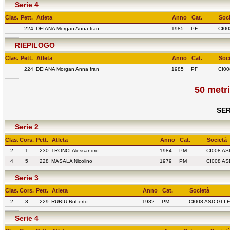
Serie 4
Clas.
Pett.
Atleta
Anno
Cat.
Soc
224
DEIANA Morgan Anna fran
1985
PF
CI00
RIEPILOGO
Clas.
Pett.
Atleta
Anno
Cat.
Soc
224
DEIANA Morgan Anna fran
1985
PF
CI00
50 metr
SER
Serie 2
Clas.
Cors.
Pett.
Atleta
Anno
Cat.
Società
2
1
230
TRONCI Alessandro
1984
PM
CI008 AS
4
5
228
MASALA Nicolino
1979
PM
CI008 AS
Serie 3
Clas.
Cors.
Pett.
Atleta
Anno
Cat.
Società
2
3
229
RUBIU Roberto
1982
PM
CI008 ASD GLI 
Serie 4