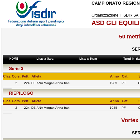
CAMPIONATO REGION
Organizzazione: FISDIR 
ASD GLI EQUILI
50 metr
SER
HOME
Liste x Gara
Liste x Team
Turni Inizi
Serie 3
Clas.
Cors.
Pett.
Atleta
Anno
Cat.
2
224
DEIANA Morgan Anna fran
1985
PF
C
RIEPILOGO
Clas.
Cors.
Pett.
Atleta
Anno
Cat.
2
224
DEIANA Morgan Anna fran
1985
PF
C
Vortex
SER