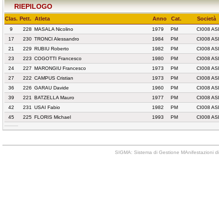
RIEPILOGO
Clas.
Pett.
Atleta
Anno
Cat.
Società
9
228
MASALA Nicolino
1979
PM
CI008 AS
17
230
TRONCI Alessandro
1984
PM
CI008 AS
21
229
RUBIU Roberto
1982
PM
CI008 AS
23
223
COGOTTI Francesco
1980
PM
CI008 AS
24
227
MARONGIU Francesco
1973
PM
CI008 AS
27
222
CAMPUS Cristian
1973
PM
CI008 AS
36
226
GARAU Davide
1960
PM
CI008 AS
39
221
BATZELLA Mauro
1977
PM
CI008 AS
42
231
USAI Fabio
1982
PM
CI008 AS
45
225
FLORIS Michael
1993
PM
CI008 AS
SIGMA: Sistema di Gestione MAnifestazioni di 