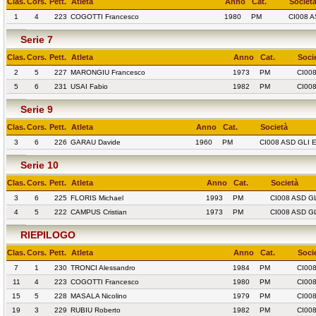
Clas.
Cors.
Pett.
Atleta
Anno
Cat.
Societ
1
4
223
COGOTTI Francesco
1980
PM
CI008 
Serie 7
Clas.
Cors.
Pett.
Atleta
Anno
Cat.
Soci
2
5
227
MARONGIU Francesco
1973
PM
CI00
5
6
231
USAI Fabio
1982
PM
CI00
Serie 9
Clas.
Cors.
Pett.
Atleta
Anno
Cat.
Società
3
6
226
GARAU Davide
1960
PM
CI008 ASD GLI 
Serie 10
Clas.
Cors.
Pett.
Atleta
Anno
Cat.
Società
3
6
225
FLORIS Michael
1993
PM
CI008 ASD G
4
5
222
CAMPUS Cristian
1973
PM
CI008 ASD G
RIEPILOGO
Clas.
Cors.
Pett.
Atleta
Anno
Cat.
Soci
7
1
230
TRONCI Alessandro
1984
PM
CI00
11
4
223
COGOTTI Francesco
1980
PM
CI00
15
5
228
MASALA Nicolino
1979
PM
CI00
19
3
229
RUBIU Roberto
1982
PM
CI00